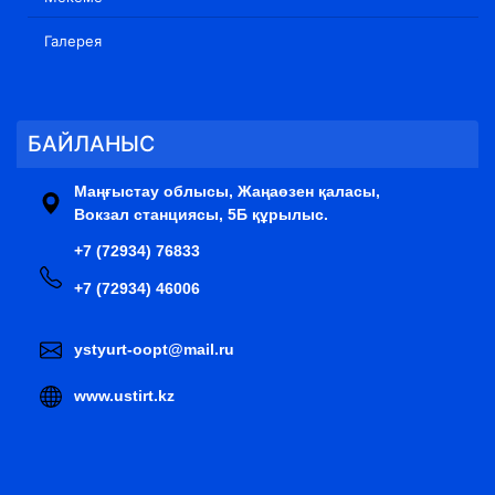
Галерея
БАЙЛАНЫС
Маңғыстау облысы, Жаңаөзен қаласы,
Вокзал станциясы, 5Б құрылыс.
+7 (72934) 76833
+7 (72934) 46006
ystyurt-oopt@mail.ru
www.ustirt.kz