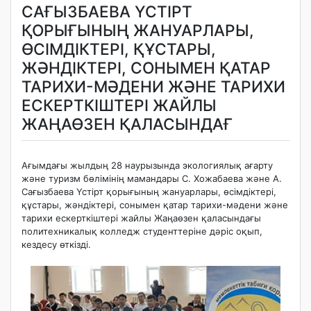
САҒЫЗБАЕВА ҮСТІРТ
ҚОРЫҒЫНЫҢ ЖАНУАРЛАРЫ,
ӨСІМДІКТЕРІ, ҚҰСТАРЫ,
ЖӘНДІКТЕРІ, СОНЫМЕН ҚАТАР
ТАРИХИ-МӘДЕНИ ЖӘНЕ ТАРИХИ
ЕСКЕРТКІШТЕРІ ЖАЙЛЫ
ЖАҢАӨЗЕН ҚАЛАСЫНДАҒ
Ағымдағы жылдың 28 наурызында экологиялық ағарту
және туризм бөлімінің мамандары С. Хожабаева және А.
Сағызбаева Үстірт қорығының жануарлары, өсімдіктері,
құстары, жәндіктері, сонымен қатар тарихи-мәдени және
тарихи ескерткіштері жайлы Жаңаөзен қаласындағы
политехникалық колледж студенттеріне дәріс оқып,
кездесу өткізді.