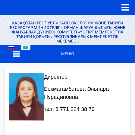
ҚАЗАҚСТАН РЕСПУБЛИКАСЫ ЭКОЛОГИЯ ЖӘНЕ ТАБИҒИ
РЕСУРСТАР МИНИСТРЛІГІ, ОРМАН ШАРУАШЫЛЫҒЫ ЖӘНЕ
ЖАНУАРЛАР ДҮНИЕСІ КОМИТЕТІ «ҮСТІРТ МЕМЛЕКЕТТІК
ТАБИҒИ ҚОРЫҒЫ» РЕСПУБЛИКАЛЫҚ МЕМЛЕКЕТТІК
МЕКЕМЕСІ.
МЕНЮ
Директор
Бекмагамбетова Эльнара
Нурадиновна
тел: 8 771 224 38 70