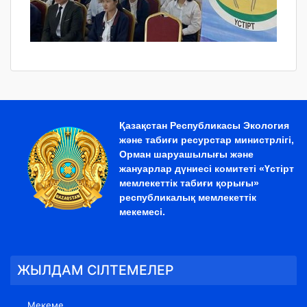
Қазақстан Республикасы Экология
және табиғи ресурстар министрлігі,
Орман шаруашылығы және
жануарлар дүниесі комитеті «Үстірт
мемлекеттік табиғи қорығы»
республикалық мемлекеттік
мекемесі.
ЖЫЛДАМ СІЛТЕМЕЛЕР
Мекеме