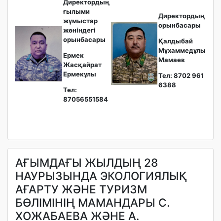
Директордың
ғылыми
Директордың
жұмыстар
орынбасары
жөніндегі
орынбасары
Қалдыбай
Мұхаммедұлы
Ермек
Мамаев
Жасқайрат
Ермекұлы
Тел: 8702 961
6388
Тел:
87056551584
АҒЫМДАҒЫ ЖЫЛДЫҢ 28
НАУРЫЗЫНДА ЭКОЛОГИЯЛЫҚ
АҒАРТУ ЖӘНЕ ТУРИЗМ
БӨЛІМІНІҢ МАМАНДАРЫ С.
ХОЖАБАЕВА ЖӘНЕ А.