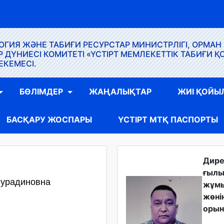
ГИЯ ЖӘНЕ ТАБИҒИ РЕСУРСТАР МИНИСТРЛІГІ, ОРМАН
ҮНИЕСІ КОМИТЕТІ «ҮСТІРТ МЕМЛЕКЕТТІК ТАБИҒИ Қ
ЕКЕМЕСІ.
БӨЛІМДЕР
ЖАҢАЛЫҚТАР
ЖИІ ҚОЙЫ
БАСҚАРУ ЖОСПАРЫ
ҮСТІРТ МТҚ ПАСПОРТЫ
Дир
ғыл
Нурадиновна
жұм
жөні
орын