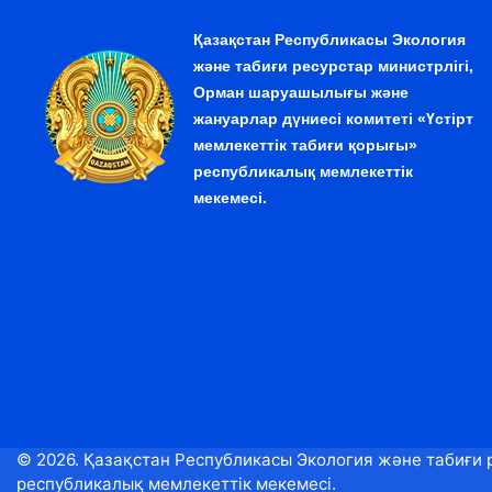
Қазақстан Республикасы Экология
және табиғи ресурстар министрлігі,
Орман шаруашылығы және
жануарлар дүниесі комитеті «Үстірт
мемлекеттік табиғи қорығы»
республикалық мемлекеттік
мекемесі.
© 2026. Қазақстан Республикасы Экология және табиғи 
республикалық мемлекеттік мекемесі.