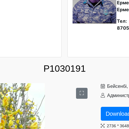
Ерме
Ерме
Тел:
8705
P1030191
Бейсенбі,
Администр
Downloa
2736 * 364