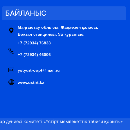
БАЙЛАНЫС
Маңғыстау облысы, Жаңаөзен қаласы,
Вокзал станциясы, 5Б құрылыс.
+7 (72934) 76833
+7 (72934) 46006
ystyurt-oopt@mail.ru
www.ustirt.kz
 дүниесі комитеті «Үстірт мемлекеттік табиғи қорығы»