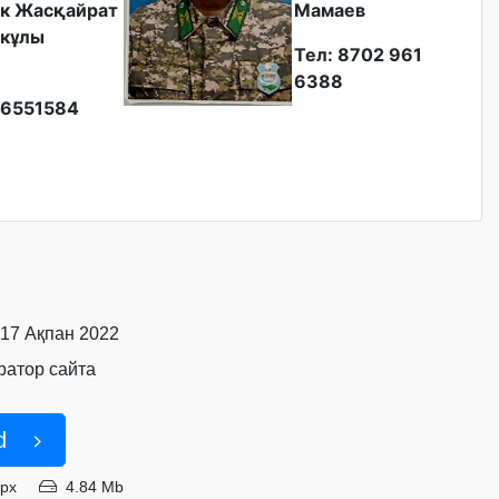
к Жасқайрат
Мамаев
кұлы
Тел: 8702 961
6388
6551584
 17 Ақпан 2022
атор сайта
d
8px
4.84 Mb