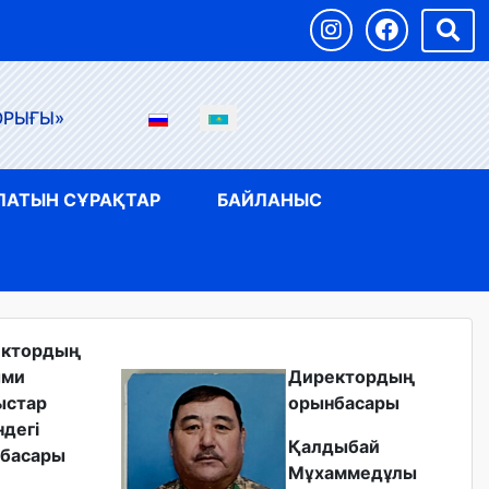
ОРЫҒЫ»
ЛАТЫН СҰРАҚТАР
БАЙЛАНЫС
ектордың
ыми
Директордың
ыстар
орынбасары
ндегі
Қалдыбай
басары
Мұхаммедұлы