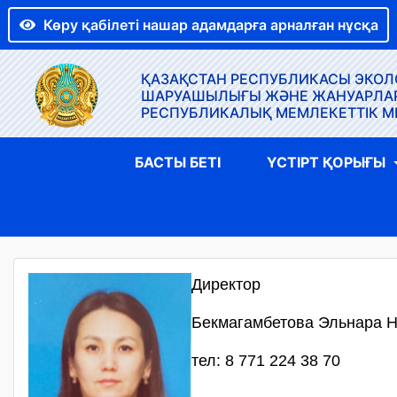
Көру қабілеті нашар адамдарға арналған нұсқа
ҚАЗАҚСТАН РЕСПУБЛИКАСЫ ЭКОЛО
ШАРУАШЫЛЫҒЫ ЖӘНЕ ЖАНУАРЛАР Д
РЕСПУБЛИКАЛЫҚ МЕМЛЕКЕТТІК М
БАСТЫ БЕТІ
ҮСТІРТ ҚОРЫҒЫ
Директор
Бекмагамбетова Эльнара 
тел: 8 771 224 38 70