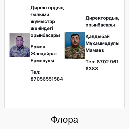
Директордың
ғылыми
Директордың
жұмыстар
орынбасары
жөніндегі
орынбасары
Қалдыбай
Мұхаммедұлы
Ермек
Мамаев
Жасқайрат
Ермекұлы
Тел: 8702 961
6388
Тел:
87056551584
Флора