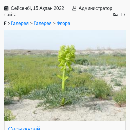
Сейсенбі, 15 Ақпан 2022
Администратор
сайта
17
Галерея
>
Галерея
>
Флора
Сасыққурай