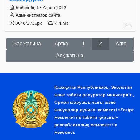
Бейсенбі, 17 Ақпан 2022
Администратор сайта
3648*2736px
4.4 Mb
Бас жағына
Артқа
1
2
Алға
Аяқ жағына
Қазақстан Республикасы Экология
және табиғи ресурстар министрлігі,
Орман шаруашылығы және
жануарлар дүниесі комитеті «Үстірт
мемлекеттік табиғи қорығы»
республикалық мемлекеттік
мекемесі.