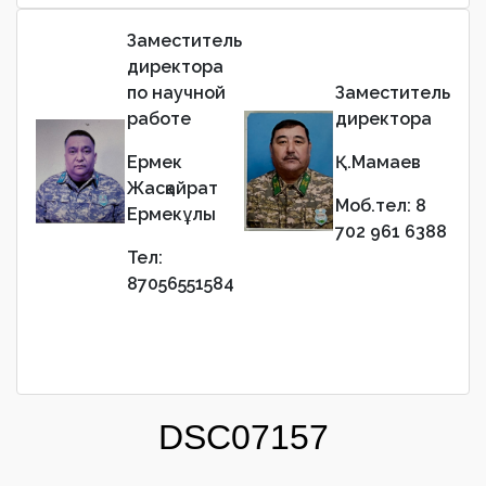
Заместитель
директора
по научной
Заместитель
работе
директора
Ермек
Қ.Мамаев
Жасқайрат
Моб.тел: 8
Ермекұлы
702 961 6388
Тел:
87056551584
DSC07157