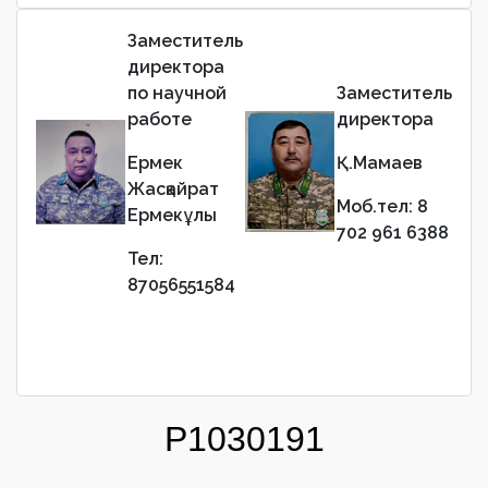
Заместитель
директора
по научной
Заместитель
работе
директора
Ермек
Қ.Мамаев
Жасқайрат
Моб.тел: 8
Ермекұлы
702 961 6388
Тел:
87056551584
P1030191