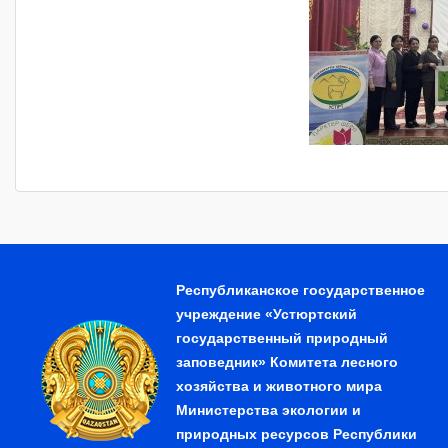
Республиканское государственное
учреждение «Устюртский
государственный природный
заповедник» Комитета лесного
хозяйства и животного мира
Министерства экологии и
природных ресурсов Республики