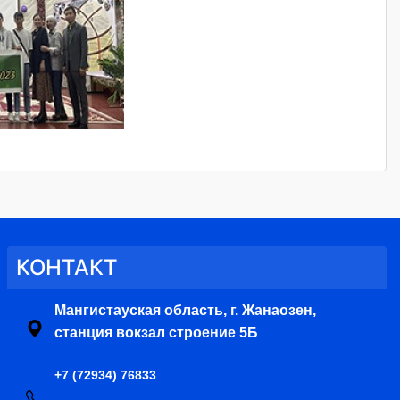
КОНТАКТ
Мангистауская область, г. Жанаозен,
станция вокзал строение 5Б
+7 (72934) 76833