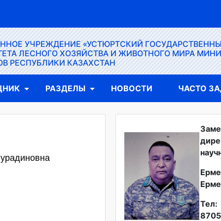
ЕННОЕ УЧРЕЖДЕНИЕ «УСТЮРТСКИЙ ГОСУДАРСТВЕНН
ЕТА ЛЕСНОГО ХОЗЯЙСТВА И ЖИВОТНОГО МИРА МИН
ОВ РЕСПУБЛИКИ КАЗАХСТАН
ДНИК
РАЗДЕЛЫ
НОВОСТИ
ЧАСТО З
Заме
дире
науч
Нурадиновна
Ерме
Ерме
Тел:
8705