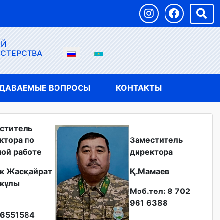
ЫЙ
ИСТЕРСТВА
АДАВАЕМЫЕ ВОПРОСЫ
КОНТАКТЫ
ститель
ктора по
Заместитель
ной работе
директора
к Жасқайрат
Қ.Мамаев
кұлы
Моб.тел: 8 702
961 6388
6551584