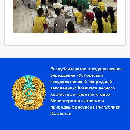
Республиканское государственное
учреждение «Устюртский
государственный природный
заповедник» Комитета лесного
хозяйства и животного мира
Министерства экологии и
природных ресурсов Республики
Казахстан