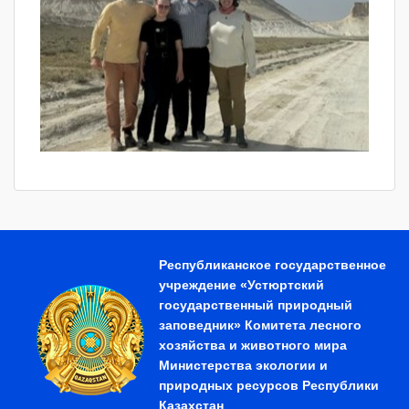
Республиканское государственное
учреждение «Устюртский
государственный природный
заповедник» Комитета лесного
хозяйства и животного мира
Министерства экологии и
природных ресурсов Республики
Казахстан