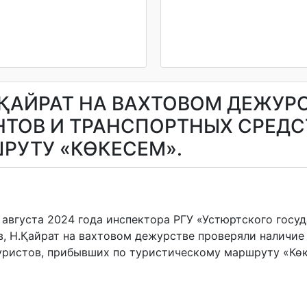
 Н.ҚАЙРАТ НА ВАХТОВОМ ДЕЖУ
ТОВ И ТРАНСПОРТНЫХ СРЕДС
РУТУ «КӨКЕСЕМ».
3 августа 2024 года инспектора РГУ «Устюртского госу
в, Н.Қайрат на вахтовом дежурстве проверяли наличи
уристов, прибывших по туристическому маршруту «Көк