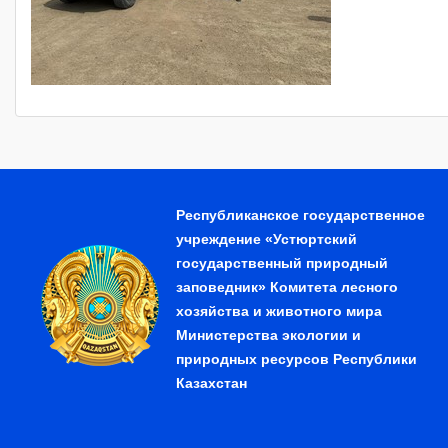
Республиканское государственное
учреждение «Устюртский
государственный природный
заповедник» Комитета лесного
хозяйства и животного мира
Министерства экологии и
природных ресурсов Республики
Казахстан