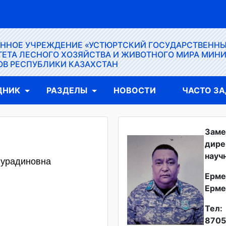
ЕННОЕ УЧРЕЖДЕНИЕ «УСТЮРТСКИЙ ГОСУДАРСТВЕНН
ЕТА ЛЕСНОГО ХОЗЯЙСТВА И ЖИВОТНОГО МИРА МИН
ОВ РЕСПУБЛИКИ КАЗАХСТАН
ДНИК
РАЗДЕЛЫ
НОВОСТИ
ЧАСТО З
Заме
дире
науч
Нурадиновна
Ерме
Ерме
Тел:
8705