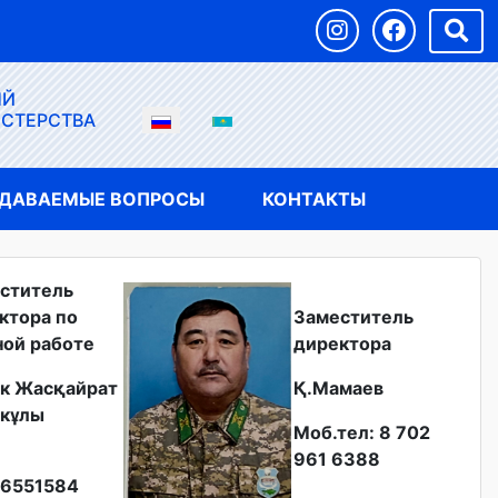
ЫЙ
ИСТЕРСТВА
АДАВАЕМЫЕ ВОПРОСЫ
КОНТАКТЫ
ститель
ктора по
Заместитель
ной работе
директора
к Жасқайрат
Қ.Мамаев
кұлы
Моб.тел: 8 702
961 6388
6551584