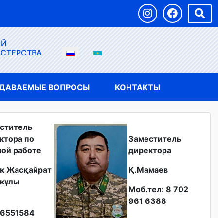
ЫЙ
ИСТЕРСТВА
АДАВАЕМЫЕ ВОПРОСЫ
КОНТАКТЫ
ститель
ктора по
Заместитель
ной работе
директора
к Жасқайрат
Қ.Мамаев
кұлы
Моб.тел: 8 702
961 6388
6551584