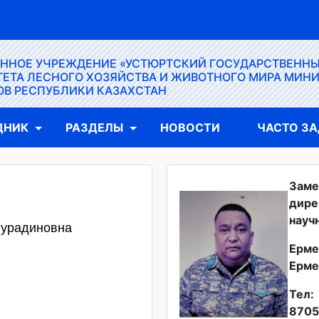
ЕННОЕ УЧРЕЖДЕНИЕ «УСТЮРТСКИЙ ГОСУДАРСТВЕНН
ЕТА ЛЕСНОГО ХОЗЯЙСТВА И ЖИВОТНОГО МИРА МИН
ОВ РЕСПУБЛИКИ КАЗАХСТАН
ДНИК
РАЗДЕЛЫ
НОВОСТИ
ЧАСТО З
Заме
дире
науч
Нурадиновна
Ерме
Ерме
Тел:
8705