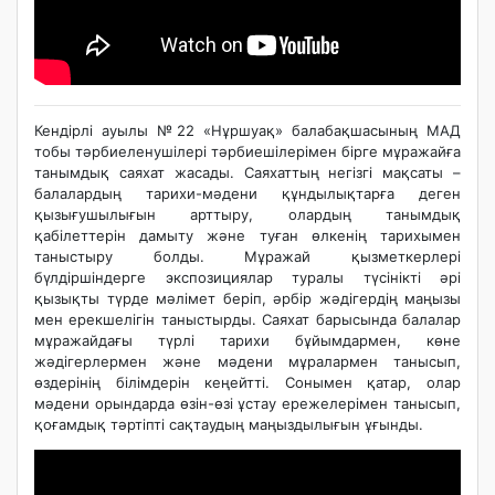
Кендірлі ауылы №22 «Нұршуақ» балабақшасының МАД
тобы тәрбиеленушілері тәрбиешілерімен бірге мұражайға
танымдық саяхат жасады. Саяхаттың негізгі мақсаты –
балалардың тарихи-мәдени құндылықтарға деген
қызығушылығын арттыру, олардың танымдық
қабілеттерін дамыту және туған өлкенің тарихымен
таныстыру болды. Мұражай қызметкерлері
бүлдіршіндерге экспозициялар туралы түсінікті әрі
қызықты түрде мәлімет беріп, әрбір жәдігердің маңызы
мен ерекшелігін таныстырды. Саяхат барысында балалар
мұражайдағы түрлі тарихи бұйымдармен, көне
жәдігерлермен және мәдени мұралармен танысып,
өздерінің білімдерін кеңейтті. Сонымен қатар, олар
мәдени орындарда өзін-өзі ұстау ережелерімен танысып,
қоғамдық тәртіпті сақтаудың маңыздылығын ұғынды.