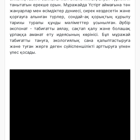
танытатын ерекше орын. Мұражайда Үстірт аймағына тән
жануарлар мен өсімдіктер дүниесі, сирек кездесетін және
қорғауға алынған түрлер, сондай-ақ қорықтың құрылу
тарихы туралы құнды мәліметтер ұсынылған. Әрбір
экспонат - табиғатты аялау, сақтап қалу және болашақ
ұрпаққа аманат ету идеясының көрінісі. Бұл мұражай
табиғатты тануға, экологиялық сана қалыптастыруға
және туған жерге деген сүйіспеншілікті арттыруға үлкен
үлес қосады.