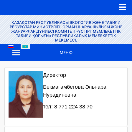
ҚАЗАҚСТАН РЕСПУБЛИКАСЫ ЭКОЛОГИЯ ЖӘНЕ ТАБИҒИ
РЕСУРСТАР МИНИСТРЛІГІ, ОРМАН ШАРУАШЫЛЫҒЫ ЖӘНЕ
ЖАНУАРЛАР ДҮНИЕСІ КОМИТЕТІ «ҮСТІРТ МЕМЛЕКЕТТІК
ТАБИҒИ ҚОРЫҒЫ» РЕСПУБЛИКАЛЫҚ МЕМЛЕКЕТТІК
МЕКЕМЕСІ.
МЕНЮ
Директор
Бекмагамбетова Эльнара
Нурадиновна
тел: 8 771 224 38 70