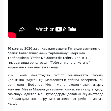
16 қаңтар 2026 жыл Қарақия ауданы Құланды ауылының
“Әлия” балабақшасының тәрбиеленушілері мен
тәрбиешілері Үстірт мемлекеттік табиғи қорығы
ғимаратында орналасқан “Табиғат және өлкетану”
мұражайын тамашалауға келді.
2025 жыл 9желтоқсан Үстірт мемлекеттік табиғи
қорығына “Ақжайық” мемлекеттік табиғи резерватынан
орнитолог Бофонов Илья және экологиялық ағарту
маманы Маева Мирамгүл ғылыми жұмысты тиімді атқару,
заманауи әдістер мен құралдарды далалық жұмыстарда
пайдалануды жетілдіру мақсатында тәжірибе алмасуға
келді.