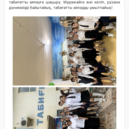
табиғатты аялауға шақыру. Мұражайға жиі келіп, рухани
дүниемізді байытайық, табиғатты аялауды ұмытпайық!