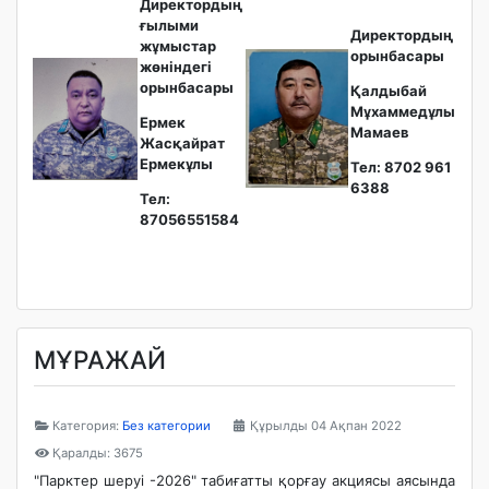
Директордың
ғылыми
Директордың
жұмыстар
орынбасары
жөніндегі
орынбасары
Қалдыбай
Мұхаммедұлы
Ермек
Мамаев
Жасқайрат
Ермекұлы
Тел: 8702 961
6388
Тел:
87056551584
МҰРАЖАЙ
Категория:
Без категории
Құрылды 04 Ақпан 2022
Қаралды: 3675
"Парктер шеруі -2026" табиғатты қорғау акциясы аясында