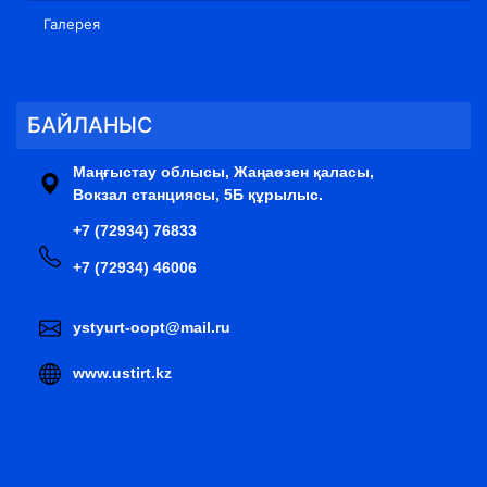
Галерея
БАЙЛАНЫС
Маңғыстау облысы, Жаңаөзен қаласы,
Вокзал станциясы, 5Б құрылыс.
+7 (72934) 76833
+7 (72934) 46006
ystyurt-oopt@mail.ru
www.ustirt.kz