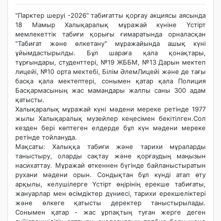
"Парктер шеруі -2026" табиғатты қорғау акциясы аясында
18 Мамыр Халықаралық мұражай күніне Үстірт
мемлекеттік табиғи қорығы ғимаратында орналасқан
"Табиғат және өлкетану" мұражайында ашық күні
ұйымдастырылды. Бұл шараға қала қонақтары,
тұрғындары, студенттері, №19 ЖББМ, №13 Дарын мектеп
лицейі, №10 орта мектебі, Білім ӘлемЛицейі және де тағы
басқа қала мектептері, сонымен қатар қала Полиция
Басқармасының жас мамандары жалпы саны 300 адам
қатысты.
Халықаралық мұражай күні мәдени мереке ретінде 1977
жылы Халықаралық музейлер кеңесімен бекітілген.Сол
кезден бері көптеген елдерде бұл күн мәдени мереке
ретінде тойлануда.
Мақсаты: Халыққа табиғи және тарихи мұраларды
таныстыру, оларды сақтау және қорғаудың маңызын
насихаттау. Мұражай өткеннен бүгінде байланыстыратын
рухани мәдени орын. Сондықтан бұл күнді атап өту
арқылы, келушілерге Үстірт өңірінің ерекше табиғаты,
жануарлар мен өсімдіктер дүниесі, тарихи ерекшеліктері
және өлкеге қатысты деректер таныстырылады.
Сонымен қатар - жас ұрпақтың туған жерге деген