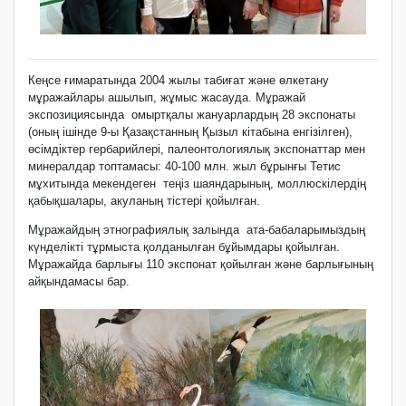
Кеңсе ғимаратында 2004 жылы табиғат және өлкетану
мұражайлары ашылып, жұмыс жасауда. Мұражай
экспозициясында омыртқалы жануарлардың 28 экспонаты
(оның ішінде 9-ы Қазақстанның Қызыл кітабына енгізілген),
өсімдіктер гербарийлері, палеонтологиялық экспонаттар мен
минералдар топтамасы: 40-100 млн. жыл бұрынғы Тетис
мұхитында мекендеген теңіз шаяндарының, моллюскілердің
қабықшалары, акуланың тістері қойылған.
Мұражайдың этнографиялық залында ата-бабаларымыздың
күнделікті тұрмыста қолданылған бұйымдары қойылған.
Мұражайда барлығы 110 экспонат қойылған және барлығының
айқындамасы бар.