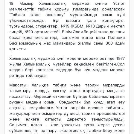
18 Мамыр Халықаралық мұражай күніне Үстірт
мемлекеттік табиғи қорығы ғимаратында орналасқан
"Табиғат және өлкетану" мұражайында ашық күні
ұйымдастырылды. Бұл шараға қала қонақтары,
тұрғындары, студенттері, №19 ЖББМ, №13 Дарын мектеп
лицейі, №10 орта мектебі, Білім ӘлемЛицейі және де тағы
басқа қала мектептері, сонымен қатар қала Полиция
Басқармасының жас мамандары жалпы саны 300 адам
қатысты.
Халықаралық мұражай күні мәдени мереке ретінде 1977
жылы Халықаралық музейлер кеңесімен бекітілген.Сол
кезден бері көптеген елдерде бұл күн мәдени мереке
ретінде тойлануда.
Мақсаты: Халыққа табиғи және тарихи мұраларды
таныстыру, оларды сақтау және қорғаудың маңызын
насихаттау. Мұражай өткеннен бүгінде байланыстыратын
рухани мәдени орын. Сондықтан бұл күнді атап өту
арқылы, келушілерге Үстірт өңірінің ерекше табиғаты,
жануарлар мен өсімдіктер дүниесі, тарихи ерекшеліктері
және өлкеге қатысты деректер таныстырылады.
Сонымен қатар - жас ұрпақтың туған жерге деген
сүйіспеншілігін арттыру, экологиялық тәрбие беру және