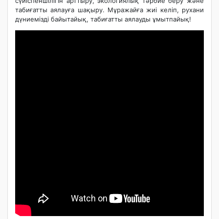
сүйіспеншілігін арттыру, экологиялық тәрбие беру және
табиғатты аялауға шақыру. Мұражайға жиі келіп, рухани
дүниемізді байытайық, табиғатты аялауды ұмытпайық!