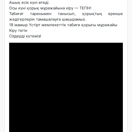
Ашық есік күні өтеді.
Осы күні қорық мұражайына кіру — ТЕГІН!
Табиғат тарихымен танысып, қорықтың ерекше
жәдігерлерін тамашалауға шақырамыз.
18 мамыр Үстірт мемлекеттік табиғи қорығы мұражайы
Кіру тегін
Сіздерді күтеміз!