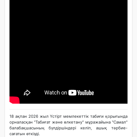
18 ақпан 2026 жыл Үстірт мемлекеттік табиғи қорығында
орналасқан "Табиғат және өлкетану" мұражайына "Самал"
балабақшасының бүлдіршіндері келіп, ашық тәрбие-
сағатын өткізді.