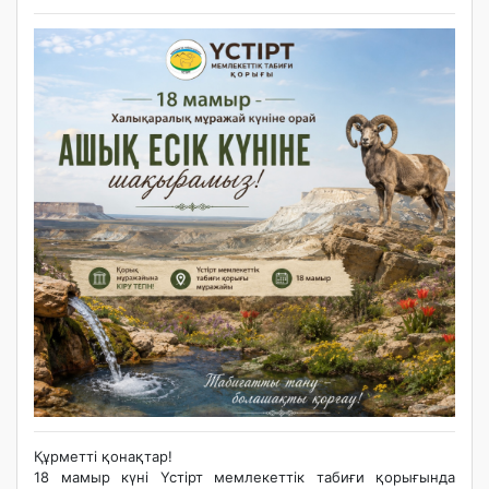
Құрметті қонақтар!
18 мамыр күні Үстірт мемлекеттік табиғи қорығында