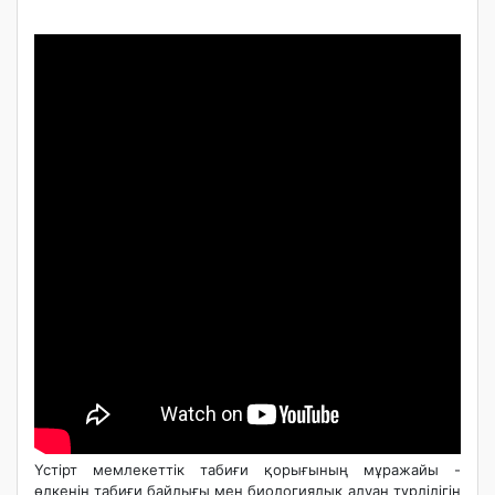
Үстірт мемлекеттік табиғи қорығының мұражайы -
өлкенің табиғи байлығы мен биологиялық алуан түрлілігін