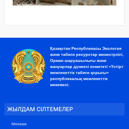
Қазақстан Республикасы Экология
және табиғи ресурстар министрлігі,
Орман шаруашылығы және
жануарлар дүниесі комитеті «Үстірт
мемлекеттік табиғи қорығы»
республикалық мемлекеттік
мекемесі.
ЖЫЛДАМ СІЛТЕМЕЛЕР
Мекеме