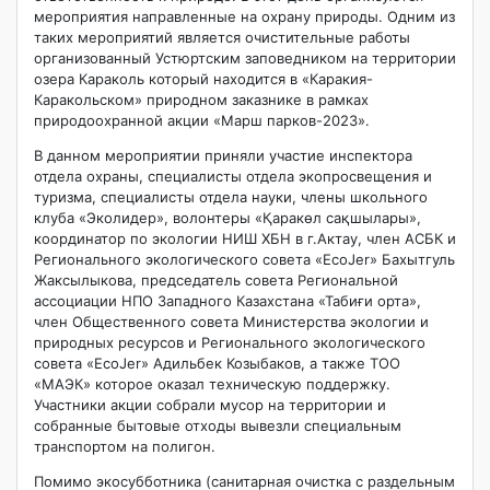
мероприятия направленные на охрану природы. Одним из
таких мероприятий является очистительные работы
организованный Устюртским заповедником на территории
озера Караколь который находится в «Каракия-
Каракольском» природном заказнике в рамках
природоохранной акции «Марш парков-2023».
В данном мероприятии приняли участие инспектора
отдела охраны, специалисты отдела экопросвещения и
туризма, специалисты отдела науки, члены школьного
клуба «Эколидер», волонтеры «Қаракөл сақшылары»,
координатор по экологии НИШ ХБН в г.Актау, член АСБК и
Регионального экологического совета «EcoJer» Бахытгуль
Жаксылыкова, председатель совета Региональной
ассоциации НПО Западного Казахстана «Табиғи орта»,
член Общественного совета Министерства экологии и
природных ресурсов и Регионального экологического
совета «EcoJer» Адильбек Козыбаков, а также ТОО
«МАЭК» которое оказал техническую поддержку.
Участники акции собрали мусор на территории и
собранные бытовые отходы вывезли специальным
транспортом на полигон.
Помимо экосубботника (санитарная очистка с раздельным