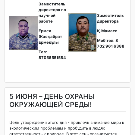
Заместитель
директора по
научной
Заместитель
работе
директора
Ермек
Қ.Мамаев
Жасқайрат
Моб.тел: 8
Ермекұлы
702 961 6388
Тел:
87056551584
5 ИЮНЯ – ДЕНЬ ОХРАНЫ
ОКРУЖАЮЩЕЙ СРЕДЫ!
Цель утверждения этого дня - привлечь внимание мира к
экологическим проблемам и пробудить в людях
ответственность к природе. В этот день организуются