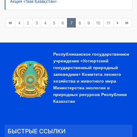
Акция «Таза Қазақстан»
2
3
4
5
6
7
8
9
10
11
Республиканское государственное
учреждение «Устюртский
государственный природный
заповедник» Комитета лесного
хозяйства и животного мира
Министерства экологии и
природных ресурсов Республики
Казахстан
БЫСТРЫЕ ССЫЛКИ