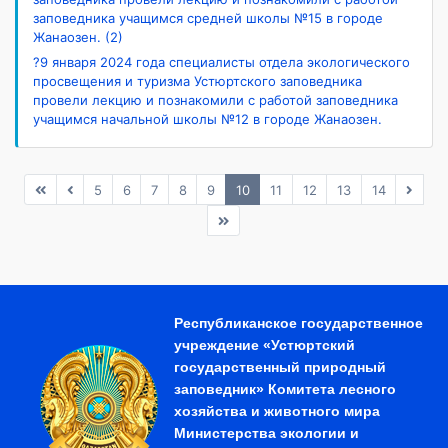
заповедника учащимся средней школы №15 в городе
Жанаозен. (2)
?9 января 2024 года специалисты отдела экологического
просвещения и туризма Устюртского заповедника
провели лекцию и познакомили с работой заповедника
учащимся начальной школы №12 в городе Жанаозен.
5
6
7
8
9
10
11
12
13
14
Республиканское государственное
учреждение «Устюртский
государственный природный
заповедник» Комитета лесного
хозяйства и животного мира
Министерства экологии и