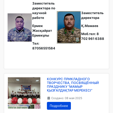
Заместитель
директора по
научной
Заместитель
работе
директора
Ермек
Қ.Мамаев
Жасқайрат
Моб.тел: 8
Ермекұлы
702 961 6388
Тел:
87056551584
КОНКУРС ПРИКЛАДНОГО
ТВОРЧЕСТВА, ПОСВЯЩЁННЫЙ
ПРАЗДНИКУ “МАМЫР
ҚЫЗҒАЛДАҚТАР МЕРЕКЕСІ”
Создано: 08 мая 2025
Подробнее