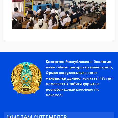
Қазақстан Республикасы Экология
және табиғи ресурстар министрлігі,
Орман шаруашылығы және
жануарлар дүниесі комитеті «Үстірт
мемлекеттік табиғи қорығы»
республикалық мемлекеттік
мекемесі.
ЖЫЛДАМ СІЛТЕМЕЛЕР