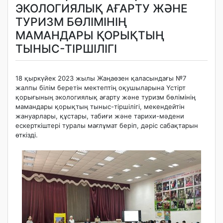
ЭКОЛОГИЯЛЫҚ АҒАРТУ ЖӘНЕ
ТУРИЗМ БӨЛІМІНІҢ
МАМАНДАРЫ ҚОРЫҚТЫҢ
ТЫНЫС-ТІРШІЛІГІ
18 қыркүйек 2023 жылы Жаңаөзен қаласындағы №7
жалпы білім беретін мектептің оқушыларына Үстірт
қорығының экологиялық ағарту және туризм бөлімінің
мамандары қорықтың тыныс-тіршілігі, мекендейтін
жануарлары, құстары, табиғи және тарихи-мәдени
ескерткіштері туралы мағлұмат беріп, дәріс сабақтарын
өткізді.