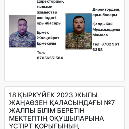
Директордың
ғылыми
Директордың
жұмыстар
орынбасары
жөніндегі
орынбасары
Қалдыбай
Мұхаммедұлы
Ермек
Мамаев
Жасқайрат
Ермекұлы
Тел: 8702 961
6388
Тел:
87056551584
18 ҚЫРКҮЙЕК 2023 ЖЫЛЫ
ЖАҢАӨЗЕН ҚАЛАСЫНДАҒЫ №7
ЖАЛПЫ БІЛІМ БЕРЕТІН
МЕКТЕПТІҢ ОҚУШЫЛАРЫНА
ҮСТІРТ ҚОРЫҒЫНЫҢ