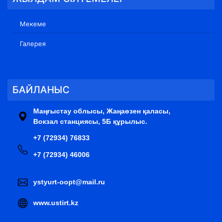
Мекеме
Галерея
БАЙЛАНЫС
Маңғыстау облысы, Жаңаөзен қаласы,
Вокзал станциясы, 5Б құрылыс.
+7 (72934) 76833
+7 (72934) 46006
ystyurt-oopt@mail.ru
www.ustirt.kz