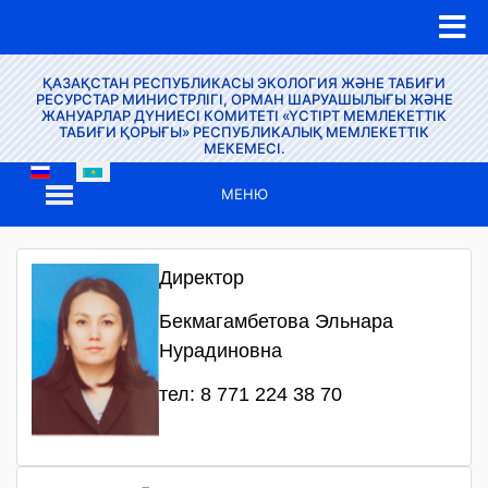
ҚАЗАҚСТАН РЕСПУБЛИКАСЫ ЭКОЛОГИЯ ЖӘНЕ ТАБИҒИ
РЕСУРСТАР МИНИСТРЛІГІ, ОРМАН ШАРУАШЫЛЫҒЫ ЖӘНЕ
ЖАНУАРЛАР ДҮНИЕСІ КОМИТЕТІ «ҮСТІРТ МЕМЛЕКЕТТІК
ТАБИҒИ ҚОРЫҒЫ» РЕСПУБЛИКАЛЫҚ МЕМЛЕКЕТТІК
МЕКЕМЕСІ.
МЕНЮ
Директор
Бекмагамбетова Эльнара
Нурадиновна
тел: 8 771 224 38 70