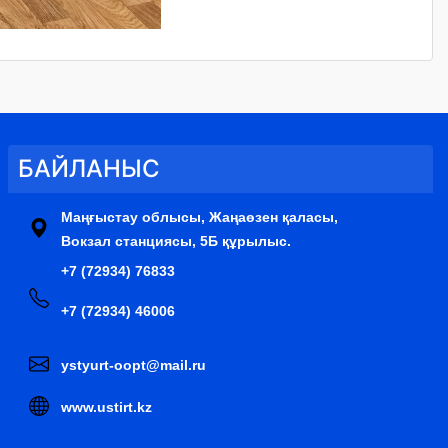
БАЙЛАНЫС
Маңғыстау облысы, Жаңаөзен қаласы,
Вокзал станциясы, 5Б құрылыс.
+7 (72934) 76833
+7 (72934) 46006
ystyurt-oopt@mail.ru
www.ustirt.kz