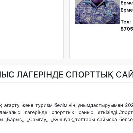
Ерме
Ерме
Тел:
8705
С ЛАГЕРІНДЕ СПОРТТЫҚ САЙЫ
лық ағарту және туризм бөлімінің ұйымдастыруымен 
малыс лагерінде спорттық сайыс өткізілді.Спор
,Барыс,, ,,Самғау,, ,,Күншуақ,,топтары сайысқа белсе