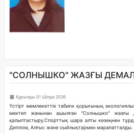
"СОЛНЫШКО" ЖАЗҒЫ ДЕМАЛЫ
Құрылды 01 Шілде 2026
Үстірт мемлекеттік табиғи қорығының экология
мектеп жанынан ашылған "Солнышко" жазғы де
қалыптастыру.Спорттық шара алты кезеңнен тұрды.,
Диплом, Алғыс және сыйлықтармен марапатталды.