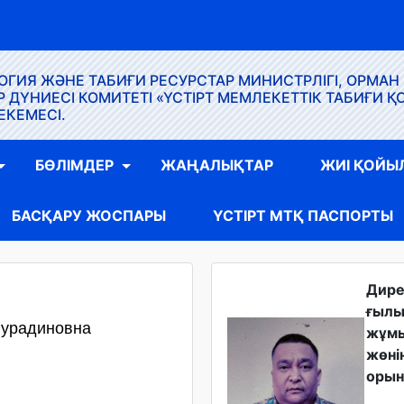
ГИЯ ЖӘНЕ ТАБИҒИ РЕСУРСТАР МИНИСТРЛІГІ, ОРМАН
ҮНИЕСІ КОМИТЕТІ «ҮСТІРТ МЕМЛЕКЕТТІК ТАБИҒИ Қ
ЕКЕМЕСІ.
БӨЛІМДЕР
ЖАҢАЛЫҚТАР
ЖИІ ҚОЙЫ
БАСҚАРУ ЖОСПАРЫ
ҮСТІРТ МТҚ ПАСПОРТЫ
Дир
ғыл
Нурадиновна
жұм
жөні
орын