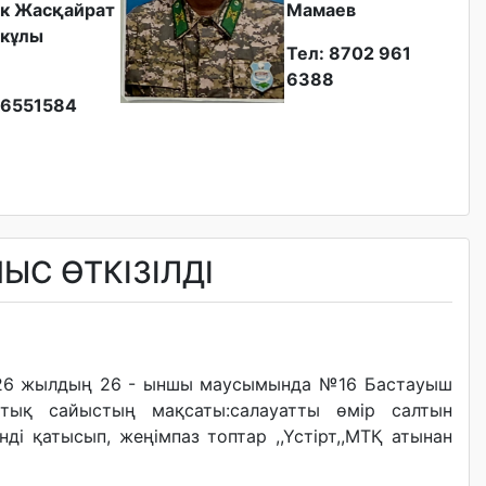
к Жасқайрат
Мамаев
кұлы
Тел: 8702 961
6388
6551584
С ӨТКІЗІЛДІ
2026 жылдың 26 - ыншы маусымында №16 Бастауыш
ттық сайыстың мақсаты:салауатты өмір салтын
нді қатысып, жеңімпаз топтар ,,Үстірт,,МТҚ атынан