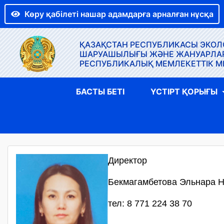
Көру қабілеті нашар адамдарға арналған нұсқа
ҚАЗАҚСТАН РЕСПУБЛИКАСЫ ЭКОЛО
ШАРУАШЫЛЫҒЫ ЖӘНЕ ЖАНУАРЛАР Д
РЕСПУБЛИКАЛЫҚ МЕМЛЕКЕТТІК М
БАСТЫ БЕТІ
ҮСТІРТ ҚОРЫҒЫ
Директор
Бекмагамбетова Эльнара 
тел: 8 771 224 38 70