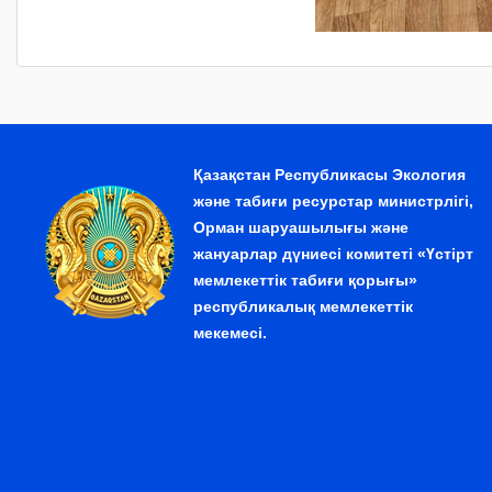
Қазақстан Республикасы Экология
және табиғи ресурстар министрлігі,
Орман шаруашылығы және
жануарлар дүниесі комитеті «Үстірт
мемлекеттік табиғи қорығы»
республикалық мемлекеттік
мекемесі.