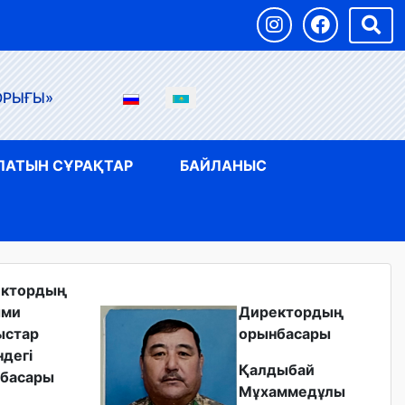
ОРЫҒЫ»
ЛАТЫН СҰРАҚТАР
БАЙЛАНЫС
ектордың
ыми
Директордың
ыстар
орынбасары
ндегі
Қалдыбай
басары
Мұхаммедұлы