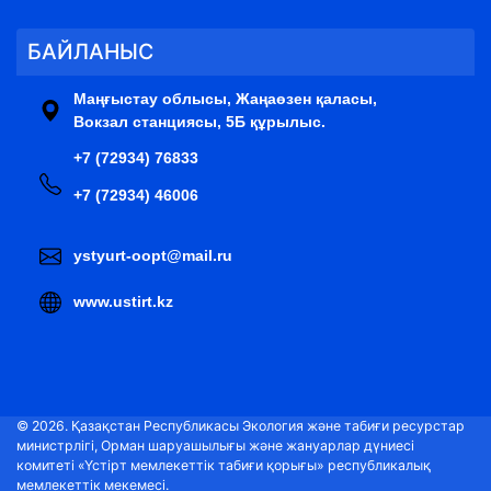
БАЙЛАНЫС
Маңғыстау облысы, Жаңаөзен қаласы,
Вокзал станциясы, 5Б құрылыс.
+7 (72934) 76833
+7 (72934) 46006
ystyurt-oopt@mail.ru
www.ustirt.kz
© 2026. Қазақстан Республикасы Экология және табиғи ресурстар
министрлігі, Орман шаруашылығы және жануарлар дүниесі
комитеті «Үстірт мемлекеттік табиғи қорығы» республикалық
мемлекеттік мекемесі.