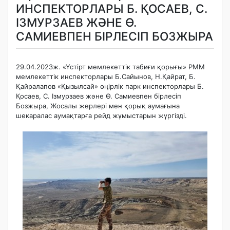
ИНСПЕКТОРЛАРЫ Б. ҚОСАЕВ, С.
ІЗМУРЗАЕВ ЖӘНЕ Ө.
САМИЕВПЕН БІРЛЕСІП БОЗЖЫРА
29.04.2023ж. «Үстірт мемлекеттік табиғи қорығы» РММ
мемлекеттік инспекторлары Б.Сайынов, Н.Қайрат, Б.
Қайралапов «Қызылсай» өңірлік парк инспекторлары Б.
Қосаев, С. Ізмурзаев және Ө. Самиевпен бірлесіп
Бозжыра, Жосалы жерлері мен қорық аумағына
шекаралас аумақтарға рейд жұмыстарын жүргізді.