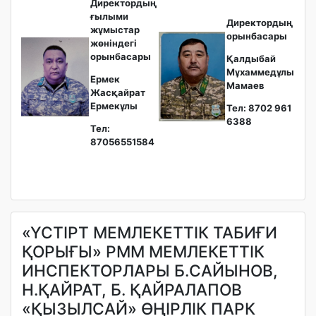
Директордың
ғылыми
Директордың
жұмыстар
орынбасары
жөніндегі
орынбасары
Қалдыбай
Мұхаммедұлы
Ермек
Мамаев
Жасқайрат
Ермекұлы
Тел: 8702 961
6388
Тел:
87056551584
«ҮСТІРТ МЕМЛЕКЕТТІК ТАБИҒИ
ҚОРЫҒЫ» РММ МЕМЛЕКЕТТІК
ИНСПЕКТОРЛАРЫ Б.САЙЫНОВ,
Н.ҚАЙРАТ, Б. ҚАЙРАЛАПОВ
«ҚЫЗЫЛСАЙ» ӨҢІРЛІК ПАРК