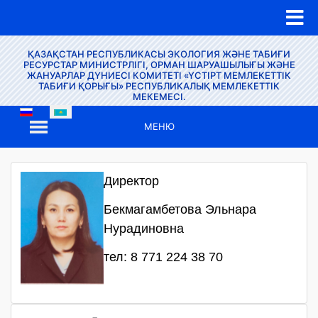
ҚАЗАҚСТАН РЕСПУБЛИКАСЫ ЭКОЛОГИЯ ЖӘНЕ ТАБИҒИ
РЕСУРСТАР МИНИСТРЛІГІ, ОРМАН ШАРУАШЫЛЫҒЫ ЖӘНЕ
ЖАНУАРЛАР ДҮНИЕСІ КОМИТЕТІ «ҮСТІРТ МЕМЛЕКЕТТІК
ТАБИҒИ ҚОРЫҒЫ» РЕСПУБЛИКАЛЫҚ МЕМЛЕКЕТТІК
МЕКЕМЕСІ.
МЕНЮ
Директор
Бекмагамбетова Эльнара
Нурадиновна
тел: 8 771 224 38 70