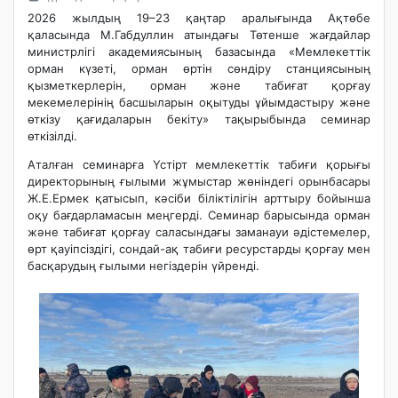
2026 жылдың 19–23 қаңтар аралығында Ақтөбе
қаласында М.Габдуллин атындағы Төтенше жағдайлар
министрлігі академиясының базасында «Мемлекеттік
орман күзеті, орман өртін сөндіру станциясының
қызметкерлерін, орман және табиғат қорғау
мекемелерінің басшыларын оқытуды ұйымдастыру және
өткізу қағидаларын бекіту» тақырыбында семинар
өткізілді.
Аталған семинарға Үстірт мемлекеттік табиғи қорығы
директорының ғылыми жұмыстар жөніндегі орынбасары
Ж.Е.Ермек қатысып, кәсіби біліктілігін арттыру бойынша
оқу бағдарламасын меңгерді. Семинар барысында орман
және табиғат қорғау саласындағы заманауи әдістемелер,
өрт қауіпсіздігі, сондай-ақ табиғи ресурстарды қорғау мен
басқарудың ғылыми негіздерін үйренді.