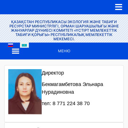
ҚАЗАҚСТАН РЕСПУБЛИКАСЫ ЭКОЛОГИЯ ЖӘНЕ ТАБИҒИ
РЕСУРСТАР МИНИСТРЛІГІ, ОРМАН ШАРУАШЫЛЫҒЫ ЖӘНЕ
ЖАНУАРЛАР ДҮНИЕСІ КОМИТЕТІ «ҮСТІРТ МЕМЛЕКЕТТІК
ТАБИҒИ ҚОРЫҒЫ» РЕСПУБЛИКАЛЫҚ МЕМЛЕКЕТТІК
МЕКЕМЕСІ.
МЕНЮ
Директор
Бекмагамбетова Эльнара
Нурадиновна
тел: 8 771 224 38 70