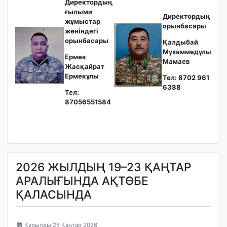
Директордың
ғылыми
Директордың
жұмыстар
орынбасары
жөніндегі
орынбасары
Қалдыбай
Мұхаммедұлы
Ермек
Мамаев
Жасқайрат
Ермекұлы
Тел: 8702 961
6388
Тел:
87056551584
2026 ЖЫЛДЫҢ 19–23 ҚАҢТАР
АРАЛЫҒЫНДА АҚТӨБЕ
ҚАЛАСЫНДА
Құрылды 26 Қаңтар 2026