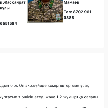
к Жасқайрат
Мамаев
кұлы
Тел: 8702 961
6388
6551584
рдың бірі. Ол экожүйеде кеміргіштер мен ұсақ
ұптасып тіршілік етеді және 1-2 жұмыртқа салады.