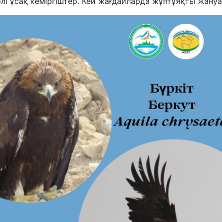
ртүрлі ұсақ кеміргіштер. Кей жағдайларда жұптұяқты жа