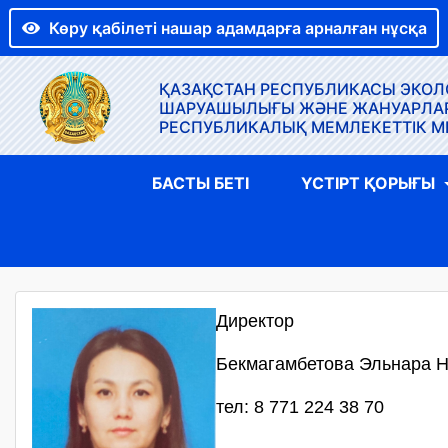
Көру қабілеті нашар адамдарға арналған нұсқа
ҚАЗАҚСТАН РЕСПУБЛИКАСЫ ЭКОЛО
ШАРУАШЫЛЫҒЫ ЖӘНЕ ЖАНУАРЛАР Д
РЕСПУБЛИКАЛЫҚ МЕМЛЕКЕТТІК М
БАСТЫ БЕТІ
ҮСТІРТ ҚОРЫҒЫ
Директор
Бекмагамбетова Эльнара 
тел: 8 771 224 38 70