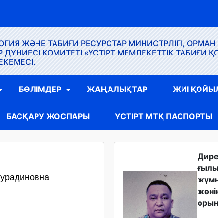
ГИЯ ЖӘНЕ ТАБИҒИ РЕСУРСТАР МИНИСТРЛІГІ, ОРМАН
ҮНИЕСІ КОМИТЕТІ «ҮСТІРТ МЕМЛЕКЕТТІК ТАБИҒИ Қ
ЕКЕМЕСІ.
БӨЛІМДЕР
ЖАҢАЛЫҚТАР
ЖИІ ҚОЙЫ
БАСҚАРУ ЖОСПАРЫ
ҮСТІРТ МТҚ ПАСПОРТЫ
Дир
ғыл
Нурадиновна
жұм
жөні
орын