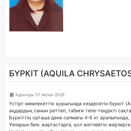
БҮРКІТ (AQUILA CHRYSAETOS
Құрылды 07 Ақпан 2026
Үстірт мемлекеттік қорығында кездесетін бүркіт (A
аңдардың санын реттеп, табиғи тепе-теңдікті сақт
Бүркіттің орташа дене салмағы 4-6 кг аралығында,
Ұяларын биік жартастарға, қол жетпейтін жерлерг