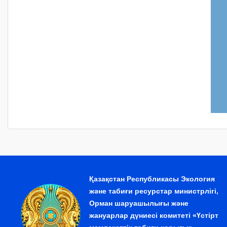
Қазақстан Республикасы Экология
және табиғи ресурстар министрлігі,
Орман шаруашылығы және
жануарлар дүниесі комитеті «Үстірт