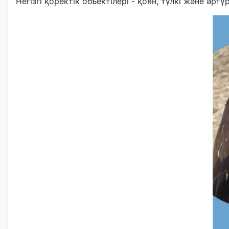
Негізгі қоректік объектілері - қоян, түлкі және ә