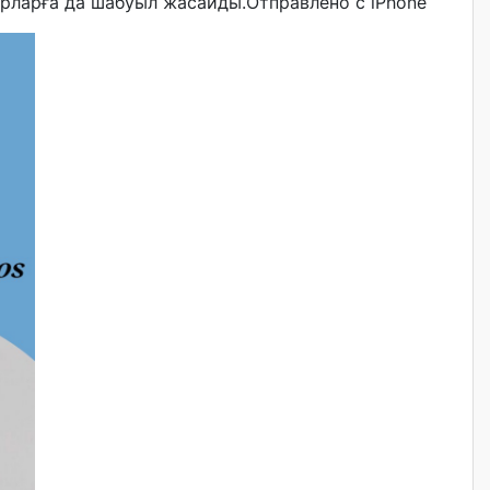
нуарларға да шабуыл жасайды.Отправлено с iPhone