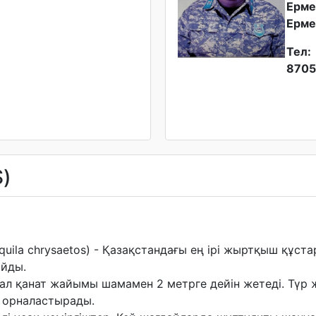
Ерме
Ерме
Тел:
8705
)
quila chrysaetos) - Қазақстандағы ең ірі жыртқыш құста
айды.
 ал қанат жайымы шамамен 2 метрге дейін жетеді. Түр ж
е орналастырады.