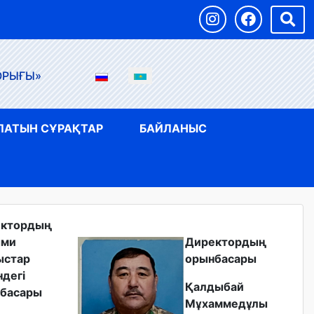
ОРЫҒЫ»
ЛАТЫН СҰРАҚТАР
БАЙЛАНЫС
ектордың
ыми
Директордың
ыстар
орынбасары
ндегі
Қалдыбай
басары
Мұхаммедұлы