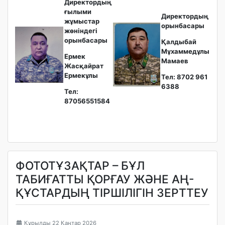
Директордың
ғылыми
Директордың
жұмыстар
орынбасары
жөніндегі
орынбасары
Қалдыбай
Мұхаммедұлы
Ермек
Мамаев
Жасқайрат
Ермекұлы
Тел: 8702 961
6388
Тел:
87056551584
ФОТОТҰЗАҚТАР – БҰЛ
ТАБИҒАТТЫ ҚОРҒАУ ЖӘНЕ АҢ-
ҚҰСТАРДЫҢ ТІРШІЛІГІН ЗЕРТТЕУ
Құрылды 22 Қаңтар 2026