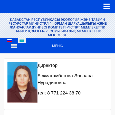
ҚАЗАҚСТАН РЕСПУБЛИКАСЫ ЭКОЛОГИЯ ЖӘНЕ ТАБИҒИ
РЕСУРСТАР МИНИСТРЛІГІ, ОРМАН ШАРУАШЫЛЫҒЫ ЖӘНЕ
ЖАНУАРЛАР ДҮНИЕСІ КОМИТЕТІ «ҮСТІРТ МЕМЛЕКЕТТІК
ТАБИҒИ ҚОРЫҒЫ» РЕСПУБЛИКАЛЫҚ МЕМЛЕКЕТТІК
МЕКЕМЕСІ.
МЕНЮ
Директор
Бекмагамбетова Эльнара
Нурадиновна
тел: 8 771 224 38 70