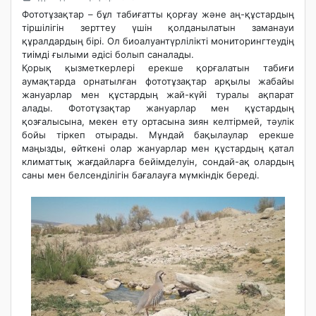
Фототұзақтар – бұл табиғатты қорғау және аң-құстардың
тіршілігін зерттеу үшін қолданылатын заманауи
құралдардың бірі. Ол биоалуантүрлілікті мониторингтеудің
тиімді ғылыми әдісі болып саналады.
Қорық қызметкерлері ерекше қорғалатын табиғи
аумақтарда орнатылған фототұзақтар арқылы жабайы
жануарлар мен құстардың жай-күйі туралы ақпарат
алады. Фототұзақтар жануарлар мен құстардың
қозғалысына, мекен ету ортасына зиян келтірмей, тәулік
бойы тіркеп отырады. Мұндай бақылаулар ерекше
маңызды, өйткені олар жануарлар мен құстардың қатал
климаттық жағдайларға бейімделуін, сондай-ақ олардың
саны мен белсенділігін бағалауға мүмкіндік береді.