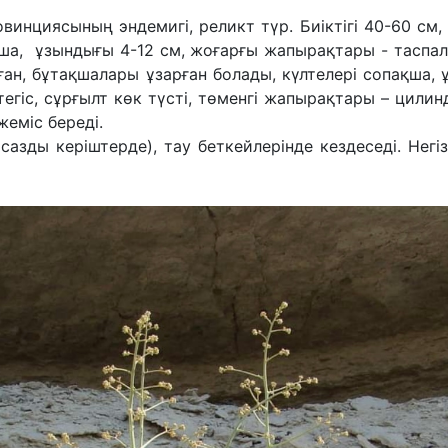
винциясының эндемигі, реликт түр. Биіктігі 40-60 см,
ша, ұзындығы 4-12 см, жоғарғы жапырақтары - таспалы
ан, бұтақшалары ұзарған болады, күлтелері сопақша, 
гіс, сұрғылт көк түсті, төменгі жапырақтары – цилин
еміс береді.
сазды керіштерде), тау беткейлерінде кездеседі. Нег