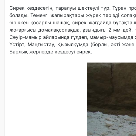
Сирек кездесетін, таралуы шектеулі түр. Тұран про
болады. Төменгі жапырақтары жүрек тәрізді сопақ
біріккен қосарлы шашақ, сирек жағдайда бұтақтанғ
жоғарғысы домалақсопақша, ұзындығы 2 мм-дей, те
Сәуір-мамыр айларында гүлдеп, мамыр-маусымда ж
Үстірт, Маңғыстау, Қызылқұмда (борлы, әкті және 
Барлық жерлерде кездесуі сирек.