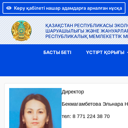
Көру қабілеті нашар адамдарға арналған нұсқа
ҚАЗАҚСТАН РЕСПУБЛИКАСЫ ЭКОЛО
ШАРУАШЫЛЫҒЫ ЖӘНЕ ЖАНУАРЛАР Д
РЕСПУБЛИКАЛЫҚ МЕМЛЕКЕТТІК М
БАСТЫ БЕТІ
ҮСТІРТ ҚОРЫҒЫ
Директор
Бекмагамбетова Эльнара 
тел: 8 771 224 38 70