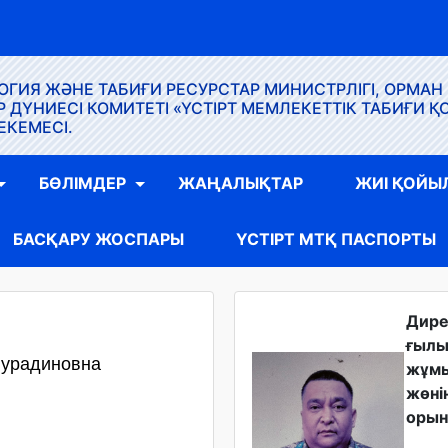
ГИЯ ЖӘНЕ ТАБИҒИ РЕСУРСТАР МИНИСТРЛІГІ, ОРМАН
ҮНИЕСІ КОМИТЕТІ «ҮСТІРТ МЕМЛЕКЕТТІК ТАБИҒИ Қ
ЕКЕМЕСІ.
БӨЛІМДЕР
ЖАҢАЛЫҚТАР
ЖИІ ҚОЙЫ
БАСҚАРУ ЖОСПАРЫ
ҮСТІРТ МТҚ ПАСПОРТЫ
Дир
ғыл
Нурадиновна
жұм
жөні
орын