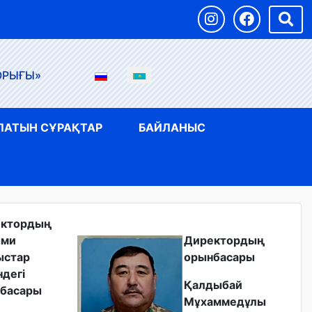
ОРЫҒЫ»
ЛАТЫН СҰРАҚТАР
БАЙЛАНЫС
ектордың
ыми
Директордың
ыстар
орынбасары
ндегі
Қалдыбай
басары
Мұхаммедұлы