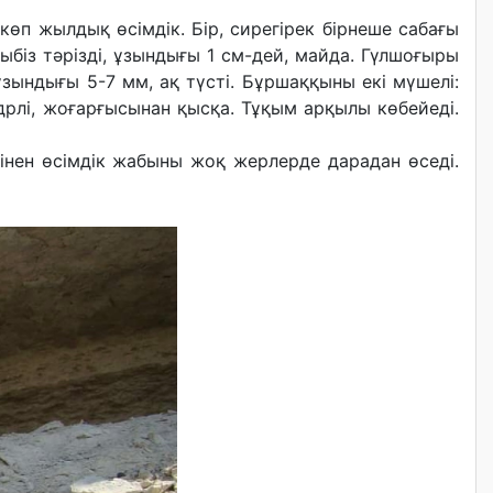
 көп жылдық өсімдік. Бір, сирегірек бірнеше сабағы
біз тәрізді, ұзындығы 1 см-дей, майда. Гүлшоғыры
ұзындығы 5-7 мм, ақ түсті. Бұршаққыны екі мүшелі:
дрлі, жоғарғысынан қысқа. Тұқым арқылы көбейеді.
ізінен өсімдік жабыны жоқ жерлерде дарадан өседі.