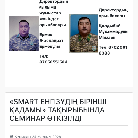
Директордың
ғылыми
Директордың
жұмыстар
орынбасары
жөніндегі
орынбасары
Қалдыбай
Мұхаммедұлы
Ермек
Мамаев
Жасқайрат
Ермекұлы
Тел: 8702 961
6388
Тел:
87056551584
«SMART ЕНГІЗУДІҢ БІРІНШІ
ҚАДАМЫ» ТАҚЫРЫБЫНДА
СЕМИНАР ӨТКІЗІЛДІ
Құрылды 24 Маусым 2026