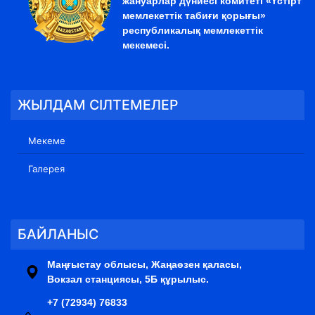
жануарлар дүниесі комитеті «Үстірт
мемлекеттік табиғи қорығы»
республикалық мемлекеттік
мекемесі.
ЖЫЛДАМ СІЛТЕМЕЛЕР
Мекеме
Галерея
БАЙЛАНЫС
Маңғыстау облысы, Жаңаөзен қаласы,
Вокзал станциясы, 5Б құрылыс.
+7 (72934) 76833