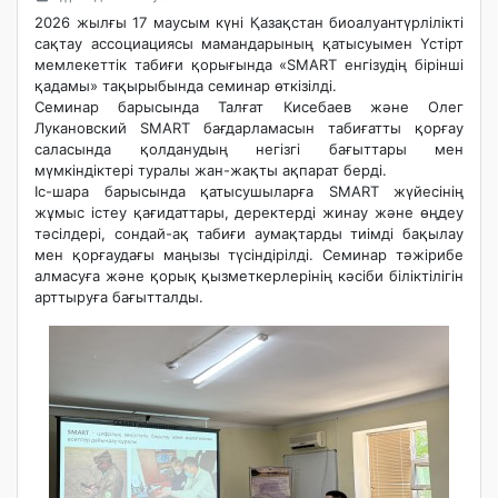
2026 жылғы 17 маусым күні Қазақстан биоалуантүрлілікті
сақтау ассоциациясы мамандарының қатысуымен Үстірт
мемлекеттік табиғи қорығында «SMART енгізудің бірінші
қадамы» тақырыбында семинар өткізілді.
Семинар барысында Талғат Кисебаев және Олег
Лукановский SMART бағдарламасын табиғатты қорғау
саласында қолданудың негізгі бағыттары мен
мүмкіндіктері туралы жан-жақты ақпарат берді.
Іс-шара барысында қатысушыларға SMART жүйесінің
жұмыс істеу қағидаттары, деректерді жинау және өңдеу
тәсілдері, сондай-ақ табиғи аумақтарды тиімді бақылау
мен қорғаудағы маңызы түсіндірілді. Семинар тәжірибе
алмасуға және қорық қызметкерлерінің кәсіби біліктілігін
арттыруға бағытталды.