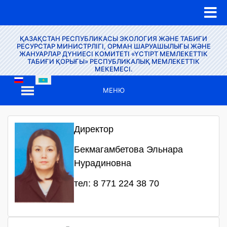
ҚАЗАҚСТАН РЕСПУБЛИКАСЫ ЭКОЛОГИЯ ЖӘНЕ ТАБИҒИ
РЕСУРСТАР МИНИСТРЛІГІ, ОРМАН ШАРУАШЫЛЫҒЫ ЖӘНЕ
ЖАНУАРЛАР ДҮНИЕСІ КОМИТЕТІ «ҮСТІРТ МЕМЛЕКЕТТІК
ТАБИҒИ ҚОРЫҒЫ» РЕСПУБЛИКАЛЫҚ МЕМЛЕКЕТТІК
МЕКЕМЕСІ.
МЕНЮ
Директор
Бекмагамбетова Эльнара
Нурадиновна
тел: 8 771 224 38 70