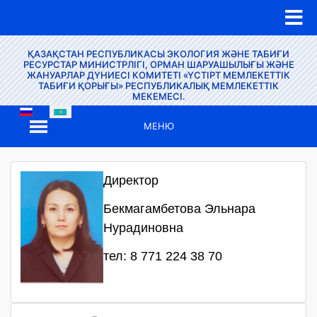
ҚАЗАҚСТАН РЕСПУБЛИКАСЫ ЭКОЛОГИЯ ЖӘНЕ ТАБИҒИ
РЕСУРСТАР МИНИСТРЛІГІ, ОРМАН ШАРУАШЫЛЫҒЫ ЖӘНЕ
ЖАНУАРЛАР ДҮНИЕСІ КОМИТЕТІ «ҮСТІРТ МЕМЛЕКЕТТІК
ТАБИҒИ ҚОРЫҒЫ» РЕСПУБЛИКАЛЫҚ МЕМЛЕКЕТТІК
МЕКЕМЕСІ.
МЕНЮ
Директор
Бекмагамбетова Эльнара
Нурадиновна
тел: 8 771 224 38 70