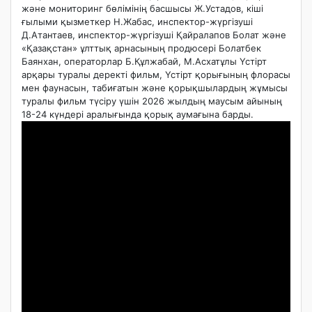
және мониторинг бөлімінің басшысы Ж.Устадов, кіші
ғылыми қызметкер Н.Жабас, инспектор-жүргізуші
Д.Атантаев, инспектор-жүргізуші Қайралапов Болат және
«Қазақстан» ұлттық арнасының продюсері Болатбек
Баянхан, операторлар Б.Құлжабай, М.Асхатұлы Үстірт
арқары туралы деректі фильм, Үстірт қорығының флорасы
мен фаунасын, табиғатын және қорықшылардың жұмысы
туралы фильм түсіру үшін 2026 жылдың маусым айының
18-24 күндері аралығында қорық аумағына барды.