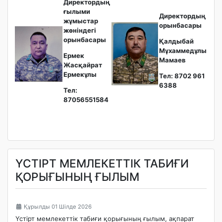
Директордың
ғылыми
Директордың
жұмыстар
орынбасары
жөніндегі
орынбасары
Қалдыбай
Мұхаммедұлы
Ермек
Мамаев
Жасқайрат
Ермекұлы
Тел: 8702 961
6388
Тел:
87056551584
ҮСТІРТ МЕМЛЕКЕТТІК ТАБИҒИ
ҚОРЫҒЫНЫҢ ҒЫЛЫМ
Құрылды 01 Шілде 2026
Үстірт мемлекеттік табиғи қорығының ғылым, ақпарат