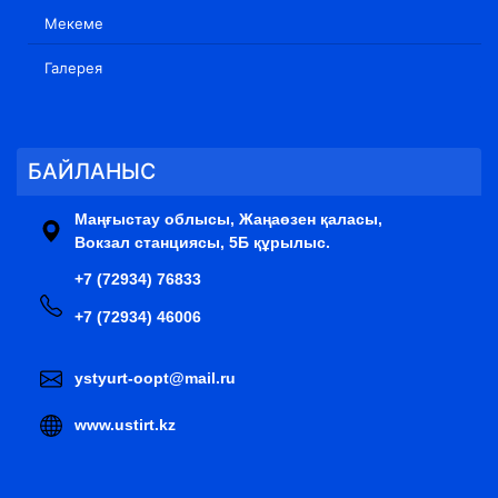
Мекеме
Галерея
БАЙЛАНЫС
Маңғыстау облысы, Жаңаөзен қаласы,
Вокзал станциясы, 5Б құрылыс.
+7 (72934) 76833
+7 (72934) 46006
ystyurt-oopt@mail.ru
www.ustirt.kz