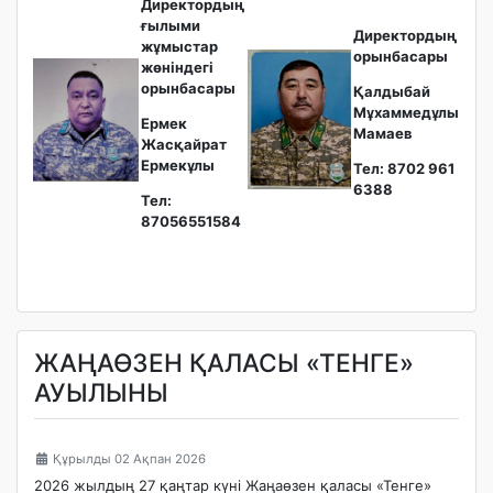
Директордың
ғылыми
Директордың
жұмыстар
орынбасары
жөніндегі
орынбасары
Қалдыбай
Мұхаммедұлы
Ермек
Мамаев
Жасқайрат
Ермекұлы
Тел: 8702 961
6388
Тел:
87056551584
ЖАҢАӨЗЕН ҚАЛАСЫ «ТЕНГЕ»
АУЫЛЫНЫ
Құрылды 02 Ақпан 2026
2026 жылдың 27 қаңтар күні Жаңаөзен қаласы «Тенге»