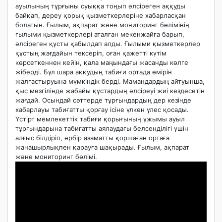
ауылының тұрғыны суыққа тоңып әлсіреген аққуды
байқап, дереу қорық қызметкерлеріне хабарласқан
болатын. Ғылым, ақпарат және мониторинг бөлімінің
ғылыми қызметкерлері аталған мекенжайға барып,
әлсіреген құсты қабылдап алды. Ғылыми қызметкерлер
құстың жағдайын тексеріп, оған қажетті күтім
көрсеткеннен кейін, қала маңындағы жасанды көлге
жіберді. Бұл шара аққудың табиғи ортада өмірін
жалғастыруына мүмкіндік берді. Мамандардың айтуынша,
қыс мезгілінде жабайы құстардың әлсіреуі жиі кездесетін
жағдай. Осындай сәттерде тұрғындардың дер кезінде
хабарлауы табиғатты қорғау ісіне үлкен үлес қосады.
Үстірт мемлекеттік табиғи қорығының ұжымы ауыл
тұрғындарына табиғатты аялаудағы белсенділігі үшін
алғыс білдіріп, әрбір азаматты қоршаған ортаға
жанашырлықпен қарауға шақырады. Ғылым, ақпарат
және мониторинг бөлімі.