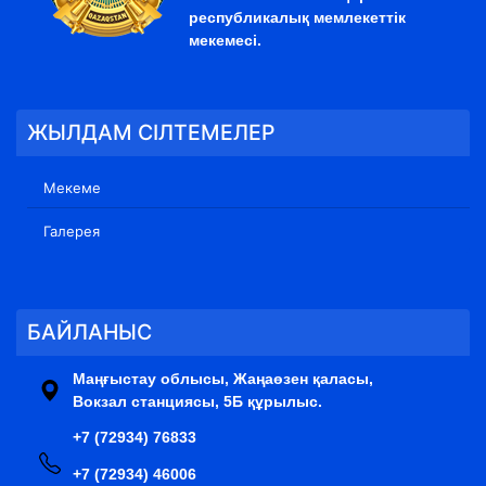
республикалық мемлекеттік
мекемесі.
ЖЫЛДАМ СІЛТЕМЕЛЕР
Мекеме
Галерея
БАЙЛАНЫС
Маңғыстау облысы, Жаңаөзен қаласы,
Вокзал станциясы, 5Б құрылыс.
+7 (72934) 76833
+7 (72934) 46006