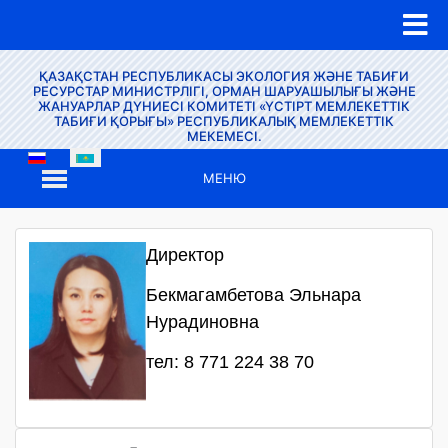
ҚАЗАҚСТАН РЕСПУБЛИКАСЫ ЭКОЛОГИЯ ЖӘНЕ ТАБИҒИ
РЕСУРСТАР МИНИСТРЛІГІ, ОРМАН ШАРУАШЫЛЫҒЫ ЖӘНЕ
ЖАНУАРЛАР ДҮНИЕСІ КОМИТЕТІ «ҮСТІРТ МЕМЛЕКЕТТІК
ТАБИҒИ ҚОРЫҒЫ» РЕСПУБЛИКАЛЫҚ МЕМЛЕКЕТТІК
МЕКЕМЕСІ.
МЕНЮ
Директор
Бекмагамбетова Эльнара
Нурадиновна
тел: 8 771 224 38 70