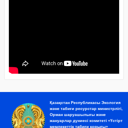
Қазақстан Республикасы Экология
және табиғи ресурстар министрлігі,
Орман шаруашылығы және
жануарлар дүниесі комитеті «Үстірт
мемлекеттік табиғи қорығы»