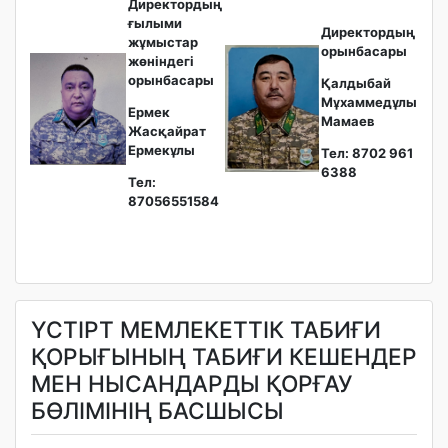
Директордың
ғылыми
Директордың
жұмыстар
орынбасары
жөніндегі
орынбасары
Қалдыбай
Мұхаммедұлы
Ермек
Мамаев
Жасқайрат
Ермекұлы
Тел: 8702 961
6388
Тел:
87056551584
ҮСТІРТ МЕМЛЕКЕТТІК ТАБИҒИ
ҚОРЫҒЫНЫҢ ТАБИҒИ КЕШЕНДЕР
МЕН НЫСАНДАРДЫ ҚОРҒАУ
БӨЛІМІНІҢ БАСШЫСЫ