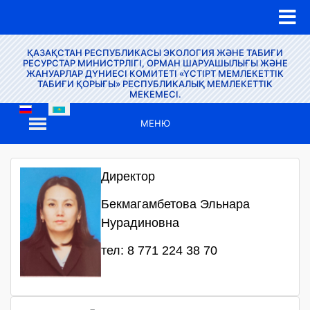
ҚАЗАҚСТАН РЕСПУБЛИКАСЫ ЭКОЛОГИЯ ЖӘНЕ ТАБИҒИ
РЕСУРСТАР МИНИСТРЛІГІ, ОРМАН ШАРУАШЫЛЫҒЫ ЖӘНЕ
ЖАНУАРЛАР ДҮНИЕСІ КОМИТЕТІ «ҮСТІРТ МЕМЛЕКЕТТІК
ТАБИҒИ ҚОРЫҒЫ» РЕСПУБЛИКАЛЫҚ МЕМЛЕКЕТТІК
МЕКЕМЕСІ.
МЕНЮ
Директор
Бекмагамбетова Эльнара
Нурадиновна
тел: 8 771 224 38 70