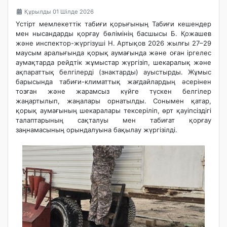
Құрылды 01 Шілде 2026
Үстірт мемлекеттік табиғи қорығының Табиғи кешендер
мен нысандарды қорғау бөлімінің басшысы Б. Қожашев
және инспектор-жүргізуші Н. Артықов 2026 жылғы 27–29
маусым аралығында қорық аумағында және оған іргелес
аумақтарда рейдтік жұмыстар жүргізіп, шекаралық және
ақпараттық белгілерді (знактарды) ауыстырды. Жұмыс
барысында табиғи-климаттық жағдайлардың әсерінен
тозған және жарамсыз күйге түскен белгілер
жаңартылып, жаңалары орнатылды. Сонымен қатар,
қорық аумағының шекаралары тексеріліп, өрт қауіпсіздігі
талаптарының сақталуы мен табиғат қорғау
заңнамасының орындалуына бақылау жүргізілді.