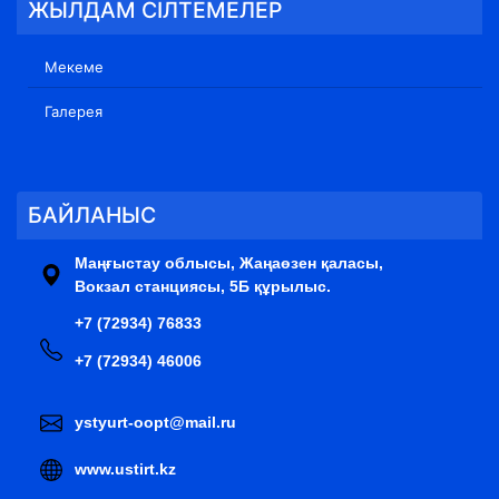
ЖЫЛДАМ СІЛТЕМЕЛЕР
Мекеме
Галерея
БАЙЛАНЫС
Маңғыстау облысы, Жаңаөзен қаласы,
Вокзал станциясы, 5Б құрылыс.
+7 (72934) 76833
+7 (72934) 46006
ystyurt-oopt@mail.ru
www.ustirt.kz