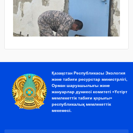
Қазақстан Республикасы Экология
және табиғи ресурстар министрлігі,
Орман шаруашылығы және
жануарлар дүниесі комитеті «Үстірт
мемлекеттік табиғи қорығы»
республикалық мемлекеттік
мекемесі.