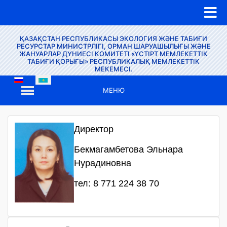
ҚАЗАҚСТАН РЕСПУБЛИКАСЫ ЭКОЛОГИЯ ЖӘНЕ ТАБИҒИ
РЕСУРСТАР МИНИСТРЛІГІ, ОРМАН ШАРУАШЫЛЫҒЫ ЖӘНЕ
ЖАНУАРЛАР ДҮНИЕСІ КОМИТЕТІ «ҮСТІРТ МЕМЛЕКЕТТІК
ТАБИҒИ ҚОРЫҒЫ» РЕСПУБЛИКАЛЫҚ МЕМЛЕКЕТТІК
МЕКЕМЕСІ.
МЕНЮ
Директор
Бекмагамбетова Эльнара
Нурадиновна
тел: 8 771 224 38 70