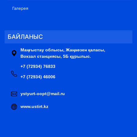
Галерея
БАЙЛАНЫС
Маңғыстау облысы, Жаңаөзен қаласы,
Вокзал станциясы, 5Б құрылыс.
+7 (72934) 76833
+7 (72934) 46006
ystyurt-oopt@mail.ru
www.ustirt.kz