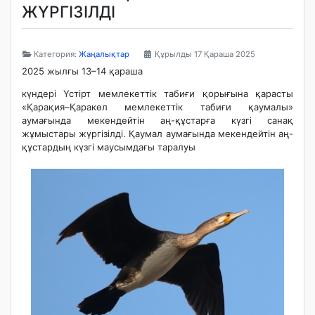
ЖҮРГІЗІЛДІ
Категория:
Жаңалықтар
Құрылды 17 Қараша 2025
2025 жылғы 13–14 қараша
күндері Үстірт мемлекеттік табиғи қорығына қарасты
«Қарақия–Қаракөл мемлекеттік табиғи қаумалы»
аумағында мекендейтін аң-құстарға күзгі санақ
жұмыстары жүргізілді. Қаумал аумағында мекендейтін аң-
құстардың күзгі маусымдағы таралуы