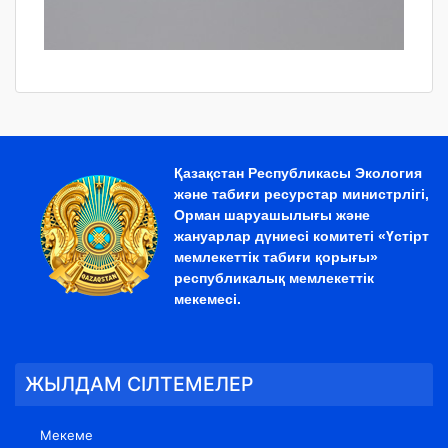
Қазақстан Республикасы Экология
және табиғи ресурстар министрлігі,
Орман шаруашылығы және
жануарлар дүниесі комитеті «Үстірт
мемлекеттік табиғи қорығы»
республикалық мемлекеттік
мекемесі.
ЖЫЛДАМ СІЛТЕМЕЛЕР
Мекеме