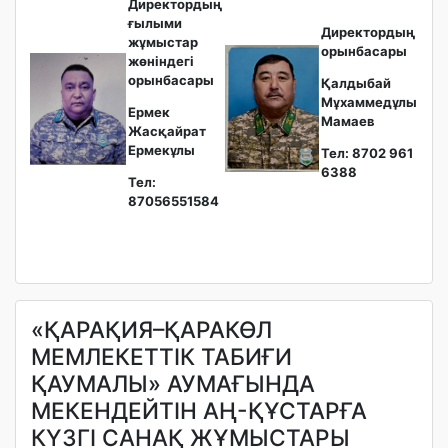
Директордың
ғылыми
Директордың
жұмыстар
орынбасары
жөніндегі
орынбасары
Қалдыбай
Мұхаммедұлы
Ермек
Мамаев
Жасқайрат
Ермекұлы
Тел: 8702 961
6388
Тел:
87056551584
«ҚАРАҚИЯ–ҚАРАКӨЛ
МЕМЛЕКЕТТІК ТАБИҒИ
ҚАУМАЛЫ» АУМАҒЫНДА
МЕКЕНДЕЙТІН АҢ-ҚҰСТАРҒА
КҮЗГІ САНАҚ ЖҰМЫСТАРЫ