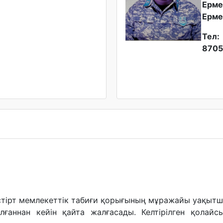
Ерме
Ерме
Тел:
8705
тірт мемлекеттік табиғи қорығының мұражайы уақытш
ғаннан кейін қайта жалғасады. Келтірілген қолайсы