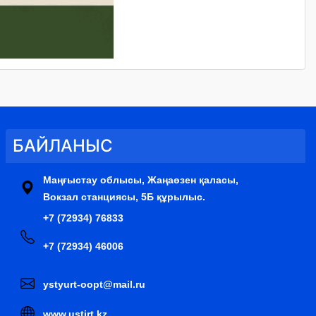
БАЙЛАНЫС
Маңғыстау облысы, Жаңаөзен қаласы,
Вокзал станциясы, 5Б құрылыс.
+7 (72934) 76833
+7 (72934) 46006
ystyurt-oopt@mail.ru
www.ustirt.kz