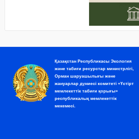
Қазақстан Республикасы Экология
және табиғи ресурстар министрлігі,
Орман шаруашылығы және
жануарлар дүниесі комитеті «Үстірт
мемлекеттік табиғи қорығы»
республикалық мемлекеттік
мекемесі.