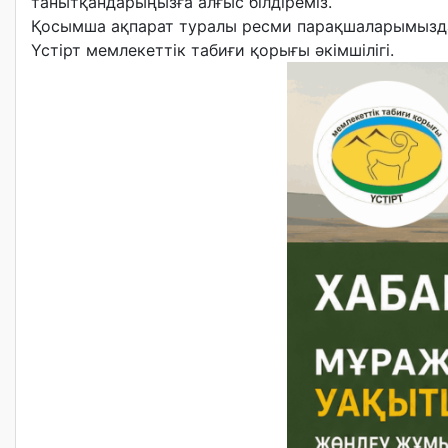
танытқандарыңызға алғыс білдіреміз.
Қосымша ақпарат туралы ресми парақшаларымызда
Үстірт мемлекеттік табиғи қорығы әкімшілігі.