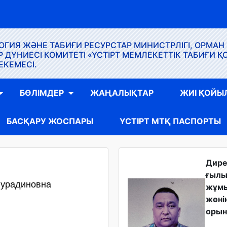
ГИЯ ЖӘНЕ ТАБИҒИ РЕСУРСТАР МИНИСТРЛІГІ, ОРМАН
ҮНИЕСІ КОМИТЕТІ «ҮСТІРТ МЕМЛЕКЕТТІК ТАБИҒИ Қ
ЕКЕМЕСІ.
БӨЛІМДЕР
ЖАҢАЛЫҚТАР
ЖИІ ҚОЙЫ
БАСҚАРУ ЖОСПАРЫ
ҮСТІРТ МТҚ ПАСПОРТЫ
Дир
ғыл
Нурадиновна
жұм
жөні
орын