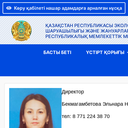
Көру қабілеті нашар адамдарға арналған нұсқа
ҚАЗАҚСТАН РЕСПУБЛИКАСЫ ЭКОЛО
ШАРУАШЫЛЫҒЫ ЖӘНЕ ЖАНУАРЛАР Д
РЕСПУБЛИКАЛЫҚ МЕМЛЕКЕТТІК М
БАСТЫ БЕТІ
ҮСТІРТ ҚОРЫҒЫ
Директор
Бекмагамбетова Эльнара 
тел: 8 771 224 38 70