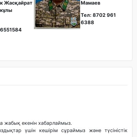
к Жасқайрат
Мамаев
кұлы
Тел: 8702 961
6388
6551584
а жабық екенін хабарлаймыз.
здықтар үшін кешірім сұраймыз және түсіністік