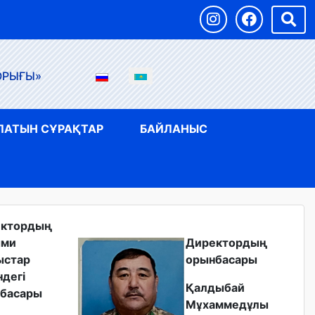
ОРЫҒЫ»
ЛАТЫН СҰРАҚТАР
БАЙЛАНЫС
ектордың
ыми
Директордың
ыстар
орынбасары
ндегі
Қалдыбай
басары
Мұхаммедұлы