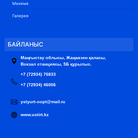
Мекеме
Галерея
БАЙЛАНЫС
Маңғыстау облысы, Жаңаөзен қаласы,
Вокзал станциясы, 5Б құрылыс.
+7 (72934) 76833
+7 (72934) 46006
ystyurt-oopt@mail.ru
www.ustirt.kz