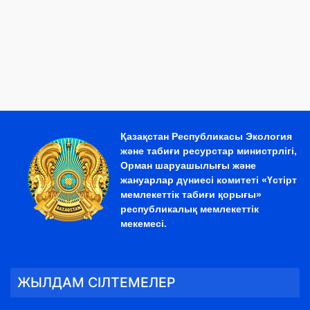
Қазақстан Республикасы Экология
және табиғи ресурстар министрлігі,
Орман шаруашылығы және
жануарлар дүниесі комитеті «Үстірт
мемлекеттік табиғи қорығы»
республикалық мемлекеттік
мекемесі.
ЖЫЛДАМ СІЛТЕМЕЛЕР