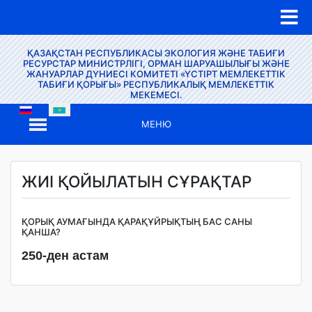
ҚАЗАҚСТАН РЕСПУБЛИКАСЫ ЭКОЛОГИЯ ЖӘНЕ ТАБИҒИ
РЕСУРСТАР МИНИСТРЛІГІ, ОРМАН ШАРУАШЫЛЫҒЫ ЖӘНЕ
ЖАНУАРЛАР ДҮНИЕСІ КОМИТЕТІ «ҮСТІРТ МЕМЛЕКЕТТІК
ТАБИҒИ ҚОРЫҒЫ» РЕСПУБЛИКАЛЫҚ МЕМЛЕКЕТТІК
МЕКЕМЕСІ.
МЕНЮ
ЖИІ ҚОЙЫЛАТЫН СҰРАҚТАР
ҚОРЫҚ АУМАҒЫНДА ҚАРАҚҰЙРЫҚТЫҢ БАС САНЫ
ҚАНША?
250-ден астам