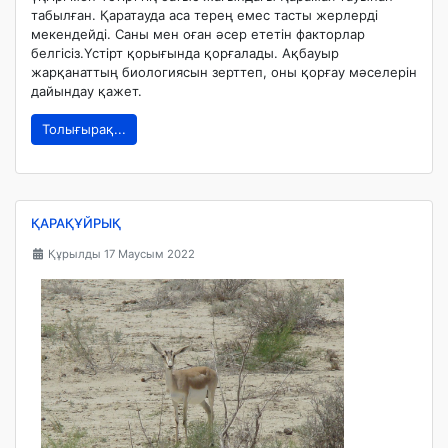
табылған. Қаратауда аса терең емес тасты жерлерді
мекендейді. Саны мен оған әсер ететін факторлар
белгісіз.Үстірт қорығында қорғалады. Ақбауыр
жарқанаттың биологиясын зерттеп, оны қорғау мәселерін
дайындау қажет.
Толығырақ...
ҚАРАҚҰЙРЫҚ
Құрылды 17 Маусым 2022