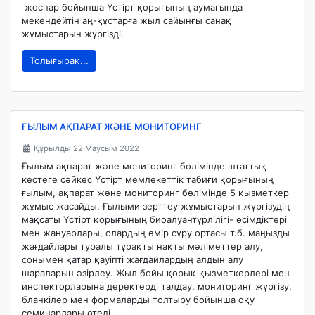
жоспар бойынша Үстірт қорығының аумағында
мекендейтін аң-құстарға жыл сайынғы санақ
жұмыстарын жүргізді.
Толығырақ...
ҒЫЛЫМ АҚПАРАТ ЖӘНЕ МОНИТОРИНГ
Құрылды 22 Маусым 2022
Ғылым ақпарат және мониторинг бөлімінде штаттық
кестеге сәйкес Үстірт мемлекеттік табиғи қорығының
ғылым, ақпарат және мониторинг бөлімінде 5 қызметкер
жұмыс жасайды. Ғылыми зерттеу жұмыстарын жүргізудің
мақсаты Үстірт қорығының биоалуантүрлілігі- өсімдіктері
мен жануарлары, олардың өмір сүру ортасы т.б. маңызды
жағдайлары туралы тұрақты нақты мәліметтер алу,
сонымен қатар қауіпті жағдайлардың алдын алу
шараларын әзірлеу. Жыл бойы қорық қызметкерлері мен
инспекторларына деректерді талдау, мониторинг жүргізу,
бланкілер мен формаларды толтыру бойынша оқу
семинарлары өтеді.