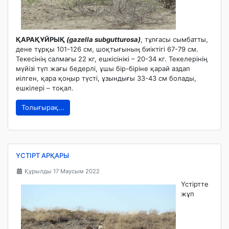
ҚАРАҚҰЙРЫҚ
(gazella subgutturosa)
, тұлғасы сымбатты,
дене тұрқы 101-126 см, шоқтығының биіктігі 67-79 см.
Текесінің салмағы 22 кг, ешкісінікі – 20-34 кг. Текелерінің
мүйізі түп жағы бедерлі, ұшы бір-біріне қарай аздап
иілген, қара қоңыр түсті, ұзындығы 33-43 см болады,
ешкілері – тоқал.
Толығырақ...
ҮСТІРТ АРҚАРЫ
Құрылды 17 Маусым 2022
Үстіртте
жұп