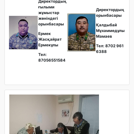
Директордың
ғылыми
Директордың
жұмыстар
орынбасары
жөніндегі
орынбасары
Қалдыбай
Мұхаммедұлы
Ермек
Мамаев
Жасқайрат
Ермекұлы
Тел: 8702 961
6388
Тел:
87056551584