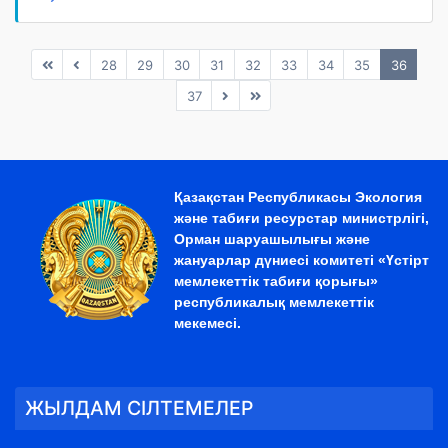
28
29
30
31
32
33
34
35
36
37
Қазақстан Республикасы Экология
және табиғи ресурстар министрлігі,
Орман шаруашылығы және
жануарлар дүниесі комитеті «Үстірт
мемлекеттік табиғи қорығы»
республикалық мемлекеттік
мекемесі.
ЖЫЛДАМ СІЛТЕМЕЛЕР