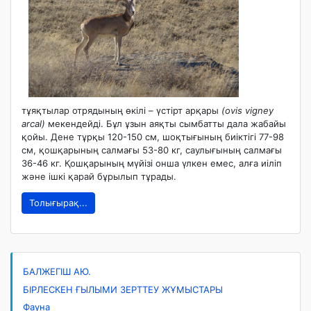
тұяқтылар отрядының өкілі – үстірт арқары
(ovis vigney
arcal)
мекендейді. Бұл ұзын аяқты сымбатты дала жабайы
қойы. Дене тұрқы 120-150 см, шоқтығының биіктігі 77-98
см, қошқарының салмағы 53-80 кг, саулығының салмағы
36-46 кг. Қошқарының мүйізі онша үлкен емес, алға иіліп
және ішкі қарай бұрылып тұрады.
Толығырақ...
БАЛЖЕГІШ АЮ.
БІРЛЕСКЕН ҒЫЛЫМИ ЗЕРТТЕУ ЖҰМЫСТАРЫ
Фауна