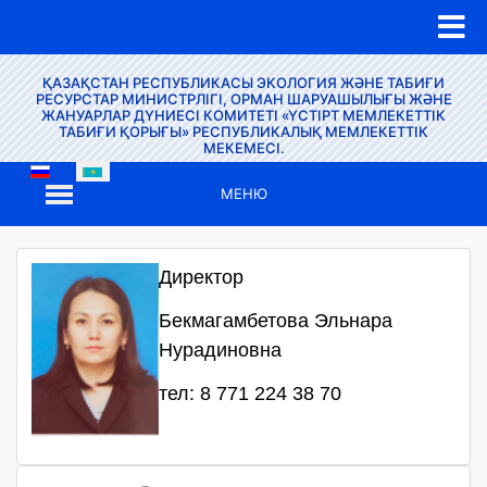
ҚАЗАҚСТАН РЕСПУБЛИКАСЫ ЭКОЛОГИЯ ЖӘНЕ ТАБИҒИ
РЕСУРСТАР МИНИСТРЛІГІ, ОРМАН ШАРУАШЫЛЫҒЫ ЖӘНЕ
ЖАНУАРЛАР ДҮНИЕСІ КОМИТЕТІ «ҮСТІРТ МЕМЛЕКЕТТІК
ТАБИҒИ ҚОРЫҒЫ» РЕСПУБЛИКАЛЫҚ МЕМЛЕКЕТТІК
МЕКЕМЕСІ.
МЕНЮ
Директор
Бекмагамбетова Эльнара
Нурадиновна
тел: 8 771 224 38 70