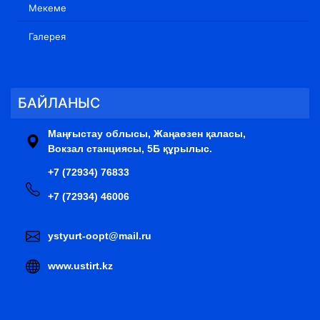
Мекеме
Галерея
БАЙЛАНЫС
Маңғыстау облысы, Жаңаөзен қаласы,
Вокзал станциясы, 5Б құрылыс.
+7 (72934) 76833
+7 (72934) 46006
ystyurt-oopt@mail.ru
www.ustirt.kz