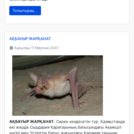
Толығырақ...
АҚБАУЫР ЖАРҚАНАТ
Құрылды 17 Маусым 2022
АҚБАУЫР ЖАРҚАНАТ.
Сирек кездесетін түр. Қазақстанда
екі жерде Сырдария Қаратауының батысындағы Ақмешіт
үңгірі мен Үстірттің батыс жағындағы Қарамая тауынан