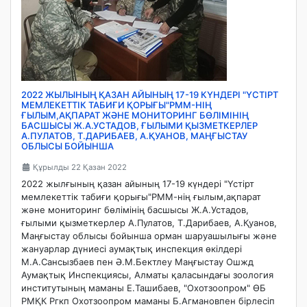
2022 ЖЫЛЫНЫҢ ҚАЗАН АЙЫНЫҢ 17-19 КҮНДЕРІ "ҮСТІРТ
МЕМЛЕКЕТТІК ТАБИҒИ ҚОРЫҒЫ"РММ-НІҢ
ҒЫЛЫМ,АҚПАРАТ ЖӘНЕ МОНИТОРИНГ БӨЛІМІНІҢ
БАСШЫСЫ Ж.А.УСТАДОВ, ҒЫЛЫМИ ҚЫЗМЕТКЕРЛЕР
А.ПУЛАТОВ, Т.ДАРИБАЕВ, А.ҚУАНОВ, МАҢҒЫСТАУ
ОБЛЫСЫ БОЙЫНША
Құрылды 22 Қазан 2022
2022 жылғының қазан айының 17-19 күндері "Үстірт
мемлекеттік табиғи қорығы"РММ-нің ғылым,ақпарат
және мониторинг бөлімінің басшысы Ж.А.Устадов,
ғылыми қызметкерлер А.Пулатов, Т.Дарибаев, А.Қуанов,
Маңғыстау облысы бойынша орман шаруашылығы және
жануарлар дүниесі аумақтық инспекция өкілдері
М.А.Сансызбаев пен Ә.М.Бектлеу Маңғыстау Ошжд
Аумақтық Инспекциясы, Алматы қаласындағы зоология
институтының маманы Е.Ташибаев, "Охотзоопром" ӨБ
РМҚК Ргкп Охотзоопром маманы Б.Агмановпен бірлесіп