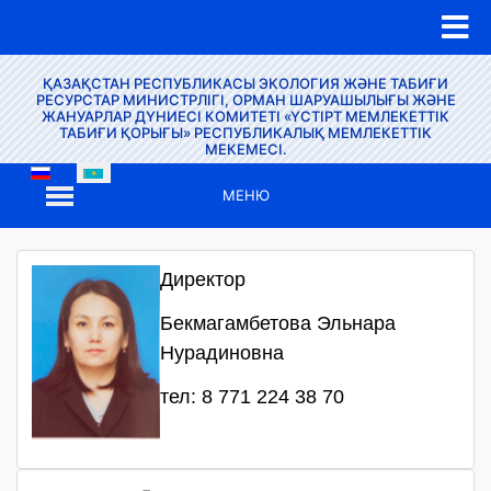
ҚАЗАҚСТАН РЕСПУБЛИКАСЫ ЭКОЛОГИЯ ЖӘНЕ ТАБИҒИ
РЕСУРСТАР МИНИСТРЛІГІ, ОРМАН ШАРУАШЫЛЫҒЫ ЖӘНЕ
ЖАНУАРЛАР ДҮНИЕСІ КОМИТЕТІ «ҮСТІРТ МЕМЛЕКЕТТІК
ТАБИҒИ ҚОРЫҒЫ» РЕСПУБЛИКАЛЫҚ МЕМЛЕКЕТТІК
МЕКЕМЕСІ.
МЕНЮ
Директор
Бекмагамбетова Эльнара
Нурадиновна
тел: 8 771 224 38 70