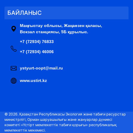
БАЙЛАНЫС
Маңғыстау облысы, Жаңаөзен қаласы,
Вокзал станциясы, 5Б құрылыс.
+7 (72934) 76833
+7 (72934) 46006
ystyurt-oopt@mail.ru
www.ustirt.kz
© 2026. Қазақстан Республикасы Экология және табиғи ресурстар
министрлігі, Орман шаруашылығы және жануарлар дүниесі
комитеті «Үстірт мемлекеттік табиғи қорығы» республикалық
мемлекеттік мекемесі.