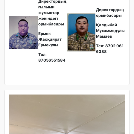
Директордың
ғылыми
Директордың
жұмыстар
орынбасары
жөніндегі
орынбасары
Қалдыбай
Мұхаммедұлы
Ермек
Мамаев
Жасқайрат
Ермекұлы
Тел: 8702 961
6388
Тел:
87056551584