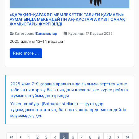
«ҚАРАҚИЯ–ҚАРАКӨЛ МЕМЛЕКЕТТІК ТАБИҒИ ҚАУМАЛЫ»
АУМАҒЫНДА МЕКЕНДЕЙТІН АҢ-ҚҰСТАРҒА КҮЗГІ САНАҚ
ЖҰМЫСТАРЫ ЖҮРГІЗІЛДІ
Категория:
Жаңалықтар
Құрылды 17 Қараша 2025
2025 жылғы 13–14 қараша
Read more ...
2025 жыл 7–9 қараша аралығында ғылыми-зерттеу және
табиғатты қорғау бағытындағы қаскерлікке күрес рейдтік
жұмыстар ұйымдастырылды
Үлкен көлбұқа (Botaurus stellaris) — құтандар
тұқымдасына жататын, батпақты жерлерде мекендейтін
маусымдық құс
1
2
3
4
5
6
7
8
9
10