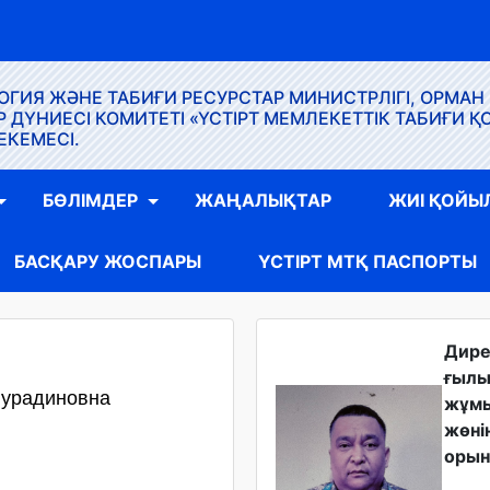
ГИЯ ЖӘНЕ ТАБИҒИ РЕСУРСТАР МИНИСТРЛІГІ, ОРМАН
ҮНИЕСІ КОМИТЕТІ «ҮСТІРТ МЕМЛЕКЕТТІК ТАБИҒИ Қ
ЕКЕМЕСІ.
БӨЛІМДЕР
ЖАҢАЛЫҚТАР
ЖИІ ҚОЙЫ
БАСҚАРУ ЖОСПАРЫ
ҮСТІРТ МТҚ ПАСПОРТЫ
Дир
ғыл
Нурадиновна
жұм
жөні
орын