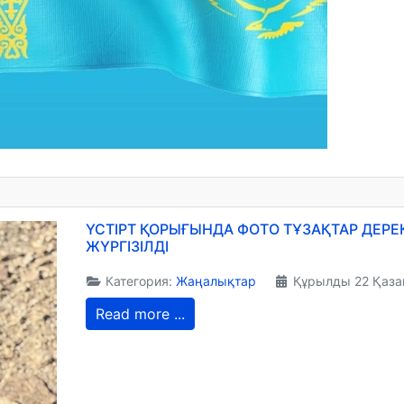
ҮСТІРТ ҚОРЫҒЫНДА ФОТО ТҰЗАҚТАР ДЕР
ЖҮРГІЗІЛДІ
Категория:
Жаңалықтар
Құрылды 22 Қаза
Read more ...