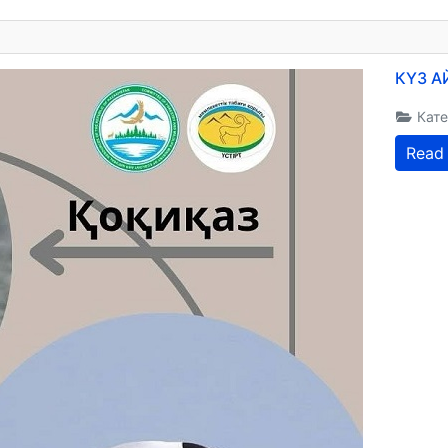
КҮЗ А
Кате
Read 