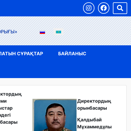
ОРЫҒЫ»
ЛАТЫН СҰРАҚТАР
БАЙЛАНЫС
ектордың
ыми
Директордың
ыстар
орынбасары
ндегі
Қалдыбай
басары
Мұхаммедұлы