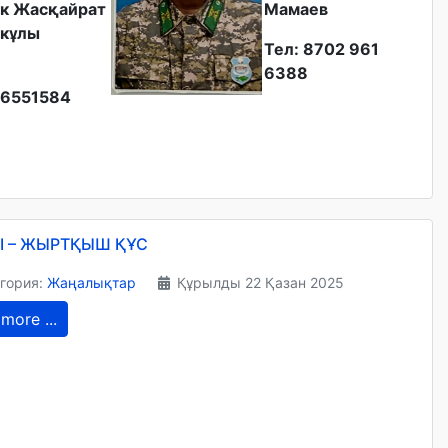
к Жасқайрат
Мамаев
кұлы
Тел: 8702 961
6388
6551584
І – ЖЫРТҚЫШ ҚҰС
гория:
Жаңалықтар
Құрылды 22 Қазан 2025
more ...