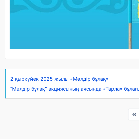
2 қыркүйек 2025 жылы «Мөлдір бұлақ»
“Мөлдір бұлақ” акциясының аясында «Тарла» бұла