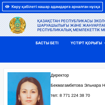
Көру қабілеті нашар адамдарға арналған нұсқа
ҚАЗАҚСТАН РЕСПУБЛИКАСЫ ЭКОЛО
ШАРУАШЫЛЫҒЫ ЖӘНЕ ЖАНУАРЛАР Д
РЕСПУБЛИКАЛЫҚ МЕМЛЕКЕТТІК М
БАСТЫ БЕТІ
ҮСТІРТ ҚОРЫҒЫ
Директор
Бекмагамбетова Эльнара 
тел: 8 771 224 38 70