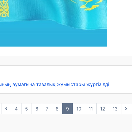
ғының аумағына тазалық жұмыстары жүргізілді
4
5
6
7
8
9
10
11
12
13