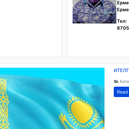
Ерме
Ерме
Тел:
8705
ИТЕЛГ
Кате
Read 