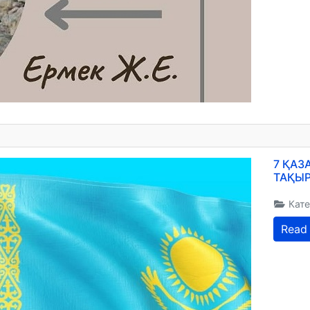
7 ҚАЗ
ТАҚЫР
Кате
Read 