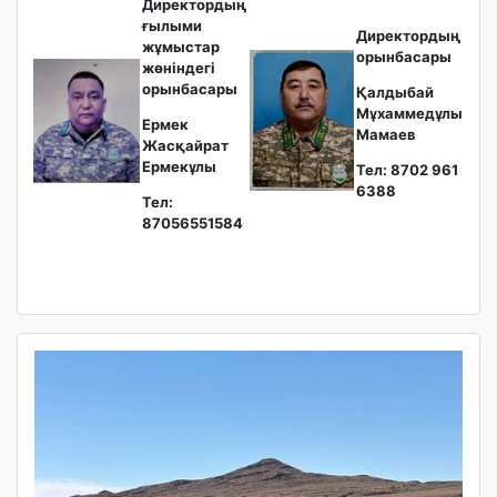
Директордың
ғылыми
Директордың
жұмыстар
орынбасары
жөніндегі
орынбасары
Қалдыбай
Мұхаммедұлы
Ермек
Мамаев
Жасқайрат
Ермекұлы
Тел: 8702 961
6388
Тел:
87056551584