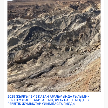
2025 ЖЫЛҒЫ 13-15 ҚАЗАН АРАЛЫҒЫНДА ҒЫЛЫМИ-
ЗЕРТТЕУ ЖӘНЕ ТАБИҒАТТЫ ҚОРҒАУ БАҒЫТЫНДАҒЫ
РЕЙДТІК ЖҰМЫСТАР ҰЙЫМДАСТЫРЫЛДЫ