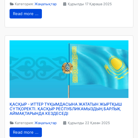
Категория:
Жаңалықтар
Құрылды 17 Қараша 2025
Read more ...
ҚАСҚЫР - ИТТЕР ТҰҚЫМДАСЫНА ЖАТАТЫН ЖЫРТҚЫШ
СҮТҚОРЕКТІ. ҚАСҚЫР РЕСПУБЛИКАМЫЗДЫҢ БАРЛЫҚ
АЙМАҚТАРЫНДА КЕЗДЕСЕДІ
Категория:
Жаңалықтар
Құрылды 22 Қазан 2025
Read more ...