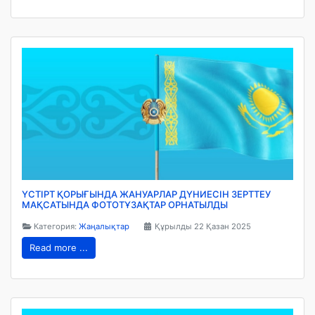
ҮСТІРТ ҚОРЫҒЫНДА ЖАНУАРЛАР ДҮНИЕСІН ЗЕРТТЕУ
МАҚСАТЫНДА ФОТОТҰЗАҚТАР ОРНАТЫЛДЫ
Категория:
Жаңалықтар
Құрылды 22 Қазан 2025
Read more ...