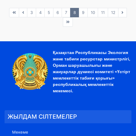
3
4
5
6
7
8
9
10
11
12
Қазақстан Республикасы Экология
және табиғи ресурстар министрлігі,
Орман шаруашылығы және
жануарлар дүниесі комитеті «Үстірт
мемлекеттік табиғи қорығы»
республикалық мемлекеттік
мекемесі.
ЖЫЛДАМ СІЛТЕМЕЛЕР
Мекеме