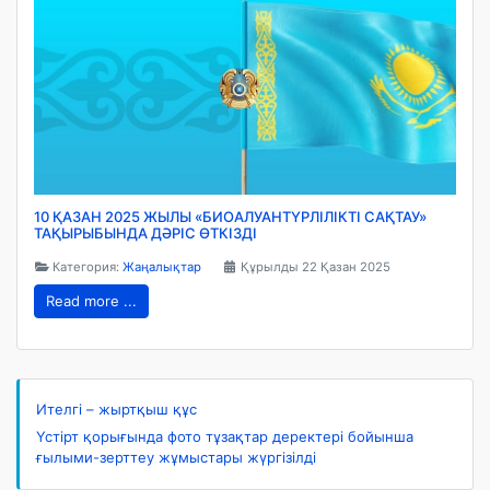
10 ҚАЗАН 2025 ЖЫЛЫ «БИОАЛУАНТҮРЛІЛІКТІ САҚТАУ»
ТАҚЫРЫБЫНДА ДӘРІС ӨТКІЗДІ
Категория:
Жаңалықтар
Құрылды 22 Қазан 2025
Read more ...
Ителгі – жыртқыш құс
Үстірт қорығында фото тұзақтар деректері бойынша
ғылыми-зерттеу жұмыстары жүргізілді