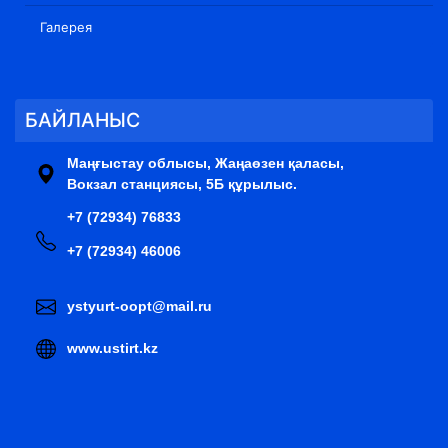
Галерея
БАЙЛАНЫС
Маңғыстау облысы, Жаңаөзен қаласы,
Вокзал станциясы, 5Б құрылыс.
+7 (72934) 76833
+7 (72934) 46006
ystyurt-oopt@mail.ru
www.ustirt.kz