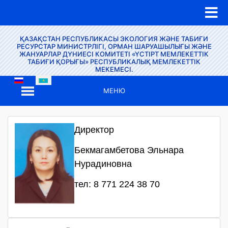
ҚАЗАҚСТАН РЕСПУБЛИКАСЫ ЭКОЛОГИЯ ЖӘНЕ ТАБИҒИ
РЕСУРСТАР МИНИСТРЛІГІ, ОРМАН ШАРУАШЫЛЫҒЫ ЖӘНЕ
ЖАНУАРЛАР ДҮНИЕСІ КОМИТЕТІ «ҮСТІРТ МЕМЛЕКЕТТІК
ТАБИҒИ ҚОРЫҒЫ» РЕСПУБЛИКАЛЫҚ МЕМЛЕКЕТТІК
МЕКЕМЕСІ.
МЕНЮ
Директор
Бекмагамбетова Эльнара
Нурадиновна
тел: 8 771 224 38 70