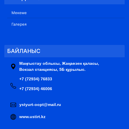
Мекеме
Галерея
БАЙЛАНЫС
Маңғыстау облысы, Жаңаөзен қаласы,
Вокзал станциясы, 5Б құрылыс.
+7 (72934) 76833
+7 (72934) 46006
ystyurt-oopt@mail.ru
www.ustirt.kz