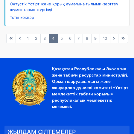
Оңтүстік Үстірт және қорық аумағына ғылыми-зерттеу
жұмыстарын жүргізді
Тоты көкнәр
1
2
3
4
5
6
7
8
9
10
Қазақстан Республикасы Экология
және табиғи ресурстар министрлігі,
Орман шаруашылығы және
жануарлар дүниесі комитеті «Үстірт
мемлекеттік табиғи қорығы»
республикалық мемлекеттік
мекемесі.
ЖЫЛДАМ СІЛТЕМЕЛЕР