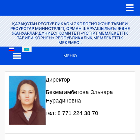
ҚАЗАҚСТАН РЕСПУБЛИКАСЫ ЭКОЛОГИЯ ЖӘНЕ ТАБИҒИ
РЕСУРСТАР МИНИСТРЛІГІ, ОРМАН ШАРУАШЫЛЫҒЫ ЖӘНЕ
ЖАНУАРЛАР ДҮНИЕСІ КОМИТЕТІ «ҮСТІРТ МЕМЛЕКЕТТІК
ТАБИҒИ ҚОРЫҒЫ» РЕСПУБЛИКАЛЫҚ МЕМЛЕКЕТТІК
МЕКЕМЕСІ.
МЕНЮ
Директор
Бекмагамбетова Эльнара
Нурадиновна
тел: 8 771 224 38 70