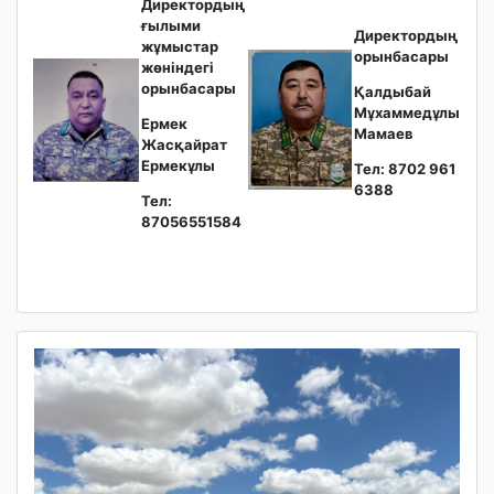
Директордың
ғылыми
Директордың
жұмыстар
орынбасары
жөніндегі
орынбасары
Қалдыбай
Мұхаммедұлы
Ермек
Мамаев
Жасқайрат
Ермекұлы
Тел: 8702 961
6388
Тел:
87056551584