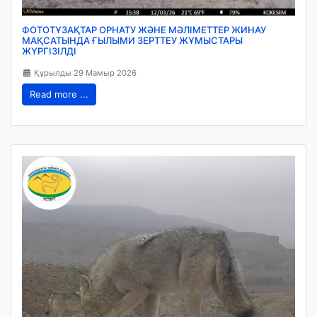
ФОТОТҰЗАҚТАР ОРНАТУ ЖӘНЕ МӘЛІМЕТТЕР ЖИНАУ
МАҚСАТЫНДА ҒЫЛЫМИ ЗЕРТТЕУ ЖҰМЫСТАРЫ
ЖҮРГІЗІЛДІ
Құрылды 29 Мамыр 2026
Read more ...